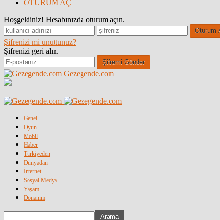
OTURUM AÇ
Hoşgeldiniz! Hesabınızda oturum açın.
Şifrenizi mi unuttunuz?
Şifrenizi geri alın.
Gezegende.com
Genel
Oyun
Mobil
Haber
Türkiyeden
Dünyadan
İnternet
Sosyal Medya
Yaşam
Donanım