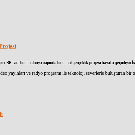
Projesi
n İBB tarafından dünya çapında bir sanal gerçeklik projesi hayata geçiriliyor.İs
eo yayınları ve radyo programı ile teknoloji severlerle buluşturan bir 
dı