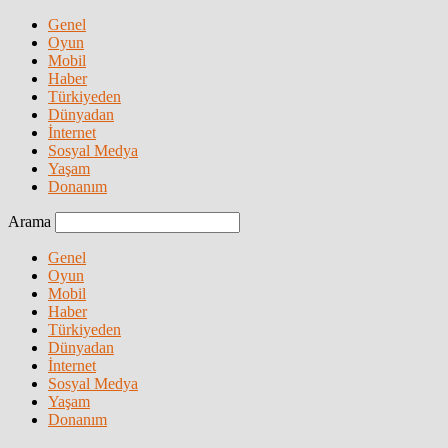
Genel
Oyun
Mobil
Haber
Türkiyeden
Dünyadan
İnternet
Sosyal Medya
Yaşam
Donanım
Arama
Genel
Oyun
Mobil
Haber
Türkiyeden
Dünyadan
İnternet
Sosyal Medya
Yaşam
Donanım