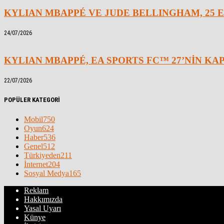
KYLIAN MBAPPÉ VE JUDE BELLINGHAM, 25 E
24/07/2026
KYLIAN MBAPPÉ, EA SPORTS FC™ 27’NİN K
22/07/2026
POPÜLER KATEGORİ
Mobil
750
Oyun
624
Haber
536
Genel
512
Türkiyeden
211
İnternet
204
Sosyal Medya
165
Reklam
Hakkımızda
Yasal Uyarı
Künye