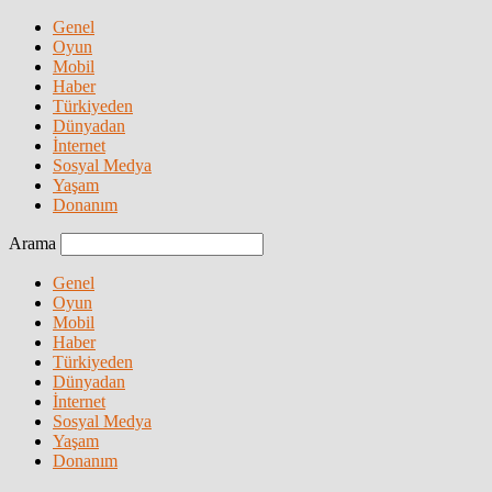
Genel
Oyun
Mobil
Haber
Türkiyeden
Dünyadan
İnternet
Sosyal Medya
Yaşam
Donanım
Arama
Genel
Oyun
Mobil
Haber
Türkiyeden
Dünyadan
İnternet
Sosyal Medya
Yaşam
Donanım