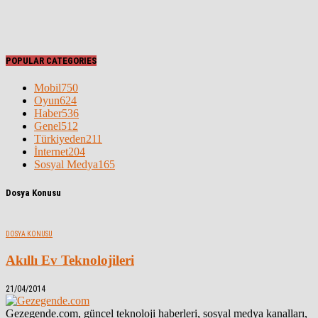
POPULAR CATEGORIES
Mobil
750
Oyun
624
Haber
536
Genel
512
Türkiyeden
211
İnternet
204
Sosyal Medya
165
Dosya Konusu
DOSYA KONUSU
Akıllı Ev Teknolojileri
21/04/2014
Gezegende.com, güncel teknoloji haberleri, sosyal medya kanalları,