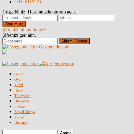
OTURUM AÇ
Hoşgeldiniz! Hesabınızda oturum açın.
Şifrenizi mi unuttunuz?
Şifrenizi geri alın.
Gezegende.com
Genel
Oyun
Mobil
Haber
Türkiyeden
Dünyadan
İnternet
Sosyal Medya
Yaşam
Donanım