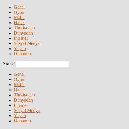
Genel
Oyun
Mobil
Haber
Türkiyeden
Dünyadan
İnternet
Sosyal Medya
Yaşam
Donanım
Arama
Genel
Oyun
Mobil
Haber
Türkiyeden
Dünyadan
İnternet
Sosyal Medya
Yaşam
Donanım