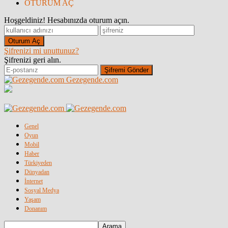
OTURUM AÇ
Hoşgeldiniz! Hesabınızda oturum açın.
Şifrenizi mi unuttunuz?
Şifrenizi geri alın.
Gezegende.com
Genel
Oyun
Mobil
Haber
Türkiyeden
Dünyadan
İnternet
Sosyal Medya
Yaşam
Donanım