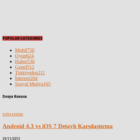
POPULAR CATEGORIES
Mobil
750
Oyun
624
Haber
536
Genel
512
Türkiyeden
211
İnternet
204
Sosyal Medya
165
Dosya Konusu
DOSYA KONUSU
Android 4.3 vs iOS 7 Detaylı Karşılaştırma
29/11/2013