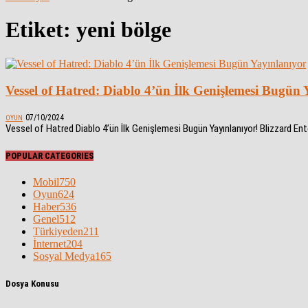
Etiket: yeni bölge
Vessel of Hatred: Diablo 4’ün İlk Genişlemesi Bugün 
07/10/2024
OYUN
Vessel of Hatred Diablo 4’ün İlk Genişlemesi Bugün Yayınlanıyor! Blizzard Ente
POPULAR CATEGORIES
Mobil
750
Oyun
624
Haber
536
Genel
512
Türkiyeden
211
İnternet
204
Sosyal Medya
165
Dosya Konusu