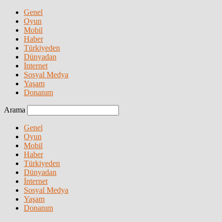
Genel
Oyun
Mobil
Haber
Türkiyeden
Dünyadan
İnternet
Sosyal Medya
Yaşam
Donanım
Arama
Genel
Oyun
Mobil
Haber
Türkiyeden
Dünyadan
İnternet
Sosyal Medya
Yaşam
Donanım