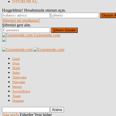
OTURUM AÇ
Hoşgeldiniz! Hesabınızda oturum açın.
Şifrenizi mi unuttunuz?
Şifrenizi geri alın.
Gezegende.com
Genel
Oyun
Mobil
Haber
Türkiyeden
Dünyadan
İnternet
Sosyal Medya
Yaşam
Donanım
Ana sayfa
Etiketler
Yeni bölge