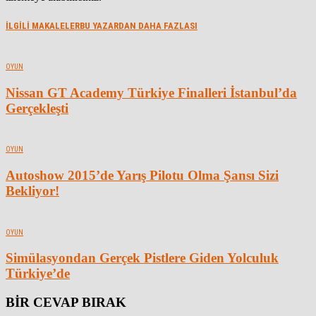
İLGİLİ MAKALELER
BU YAZARDAN DAHA FAZLASI
OYUN
Nissan GT Academy Türkiye Finalleri İstanbul’da
Gerçekleşti
OYUN
Autoshow 2015’de Yarış Pilotu Olma Şansı Sizi
Bekliyor!
OYUN
Simülasyondan Gerçek Pistlere Giden Yolculuk
Türkiye’de
BİR CEVAP BIRAK