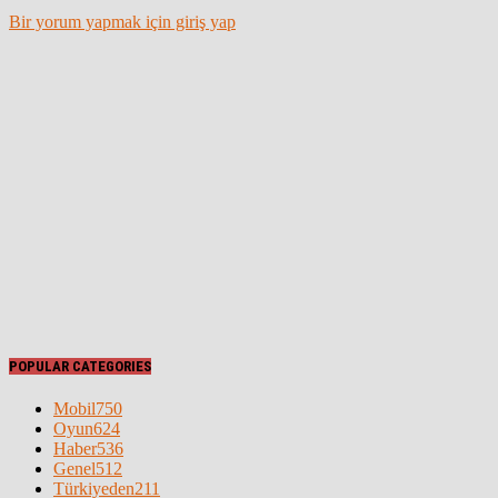
Bir yorum yapmak için giriş yap
POPULAR CATEGORIES
Mobil
750
Oyun
624
Haber
536
Genel
512
Türkiyeden
211