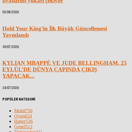
fiyatlarını yukarı çekiyor
03/08/2026
Hold Your King’in İlk Büyük Güncellemesi
Yayınlandı
30/07/2026
KYLIAN MBAPPÉ VE JUDE BELLINGHAM, 25
EYLÜL’DE DÜNYA ÇAPINDA ÇIKIŞ
YAPACAK...
24/07/2026
POPÜLER KATEGORİ
Mobil
750
Oyun
624
Haber
536
Genel
512
Türkiyeden
211