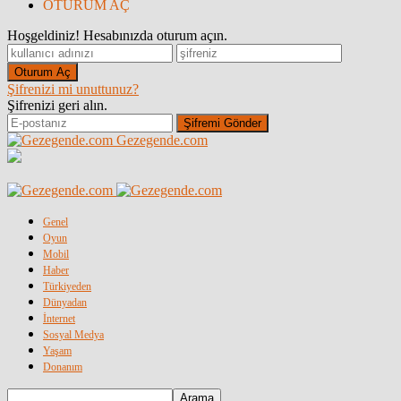
OTURUM AÇ
Hoşgeldiniz! Hesabınızda oturum açın.
Şifrenizi mi unuttunuz?
Şifrenizi geri alın.
Gezegende.com
Genel
Oyun
Mobil
Haber
Türkiyeden
Dünyadan
İnternet
Sosyal Medya
Yaşam
Donanım