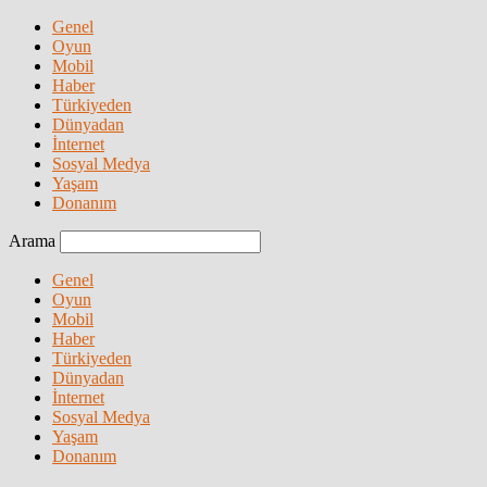
Genel
Oyun
Mobil
Haber
Türkiyeden
Dünyadan
İnternet
Sosyal Medya
Yaşam
Donanım
Arama
Genel
Oyun
Mobil
Haber
Türkiyeden
Dünyadan
İnternet
Sosyal Medya
Yaşam
Donanım