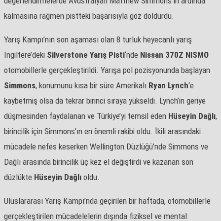
değerlendirmelerde Avustralyalı Matthew Simmons’ın ardında
kalmasına rağmen pistteki başarısıyla göz doldurdu.
Yarış Kampı’nın son aşaması olan 8 turluk heyecanlı yarış
İngiltere’deki
Silverstone
Yarış Pisti
‘nde
Nissan 370Z NISMO
otomobillerle gerçekleştirildi. Yarışa pol pozisyonunda başlayan
Simmons
, konumunu kısa bir süre Amerikalı
Ryan
Lynch
‘e
kaybetmiş olsa da tekrar birinci sıraya yükseldi. Lynch’in geriye
düşmesinden faydalanan ve Türkiye’yi temsil eden
Hüseyin Dağlı
,
birincilik için Simmons’ın en önemli rakibi oldu. İkili arasındaki
mücadele nefes keserken Wellington Düzlüğü’nde Simmons ve
Dağlı arasında birincilik üç kez el değiştirdi ve kazanan son
düzlükte
Hüseyin Dağlı
oldu.
Uluslararası Yarış Kampı’nda geçirilen bir haftada, otomobillerle
gerçekleştirilen mücadelelerin dışında fiziksel ve mental