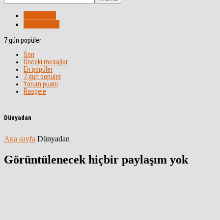
Dünyadan
Türkiyeden
7 gün popüler
Son
Önceki mesajlar
En popüler
7 gün popüler
Yorum puanı
Rasgele
Dünyadan
Ana sayfa
Dünyadan
Görüntülenecek hiçbir paylaşım yok