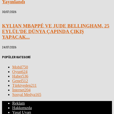
Yayınlandı
30/07/2026
KYLIAN MBAPPÉ VE JUDE BELLINGHAM, 25
EYLÜL’DE DÜNYA ÇAPINDA ÇIKIŞ
YAPACAK...
24/07/2026
POPÜLER KATEGORİ
Mobil
750
Oyun
624
Haber
536
Genel
512
Türkiyeden
211
İnternet
204
Sosyal Medya
165
Reklam
Hakkımızda
Yasal Uyarı