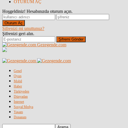
OTURUM AÇ
Hoşgeldiniz! Hesabınızda oturum açın.
Şifrenizi mi unuttunuz?
Şifrenizi geri alın.
Gezegende.com
Genel
Oyun
Mobil
Haber
Türkiyeden
Dünyadan
İnternet
Sosyal Medya
Yaşam
Donanım