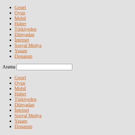
Genel
Oyun
Mobil
Haber
Türkiyeden
Dünyadan
İnternet
Sosyal Medya
Yaşam
Donanım
Arama
Genel
Oyun
Mobil
Haber
Türkiyeden
Dünyadan
İnternet
Sosyal Medya
Yaşam
Donanım