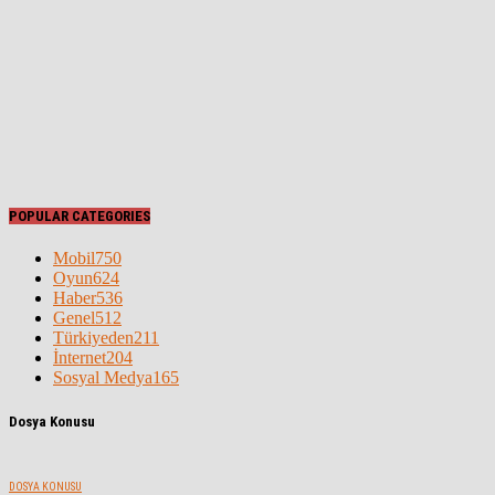
POPULAR CATEGORIES
Mobil
750
Oyun
624
Haber
536
Genel
512
Türkiyeden
211
İnternet
204
Sosyal Medya
165
Dosya Konusu
DOSYA KONUSU