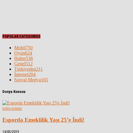
POPULAR CATEGORIES
Mobil
750
Oyun
624
Haber
536
Genel
512
Türkiyeden
211
İnternet
204
Sosyal Medya
165
Dosya Konusu
DOSYA KONUSU
Esporda Emeklilik Yaşı 25’e İndi!
14/05/2019