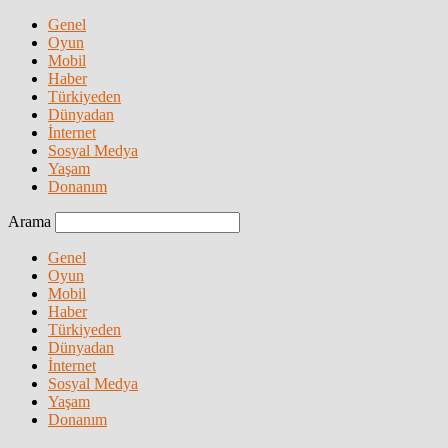
Genel
Oyun
Mobil
Haber
Türkiyeden
Dünyadan
İnternet
Sosyal Medya
Yaşam
Donanım
Arama
Genel
Oyun
Mobil
Haber
Türkiyeden
Dünyadan
İnternet
Sosyal Medya
Yaşam
Donanım