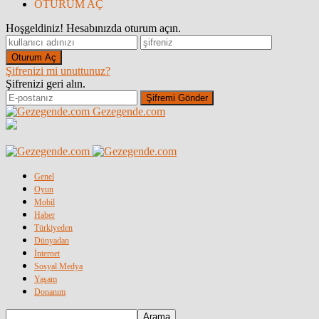
OTURUM AÇ
Hoşgeldiniz! Hesabınızda oturum açın.
Şifrenizi mi unuttunuz?
Şifrenizi geri alın.
Gezegende.com
Genel
Oyun
Mobil
Haber
Türkiyeden
Dünyadan
İnternet
Sosyal Medya
Yaşam
Donanım