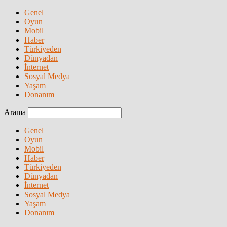
Genel
Oyun
Mobil
Haber
Türkiyeden
Dünyadan
İnternet
Sosyal Medya
Yaşam
Donanım
Arama
Genel
Oyun
Mobil
Haber
Türkiyeden
Dünyadan
İnternet
Sosyal Medya
Yaşam
Donanım