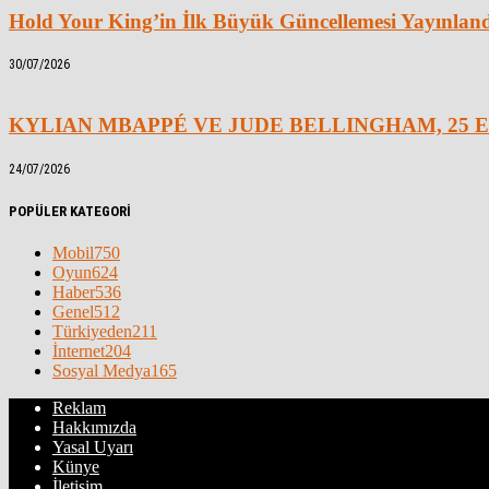
Hold Your King’in İlk Büyük Güncellemesi Yayınlan
30/07/2026
KYLIAN MBAPPÉ VE JUDE BELLINGHAM, 25 E
24/07/2026
POPÜLER KATEGORİ
Mobil
750
Oyun
624
Haber
536
Genel
512
Türkiyeden
211
İnternet
204
Sosyal Medya
165
Reklam
Hakkımızda
Yasal Uyarı
Künye
İletişim