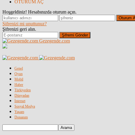
OTURUM AÇ
Hoşgeldiniz! Hesabınızda oturum açın.
Şifrenizi mi unuttunuz?
Şifrenizi geri alın.
Gezegende.com
Genel
Oyun
Mobil
Haber
Türkiyeden
Dünyadan
İnternet
Sosyal Medya
Yaşam
Donanım