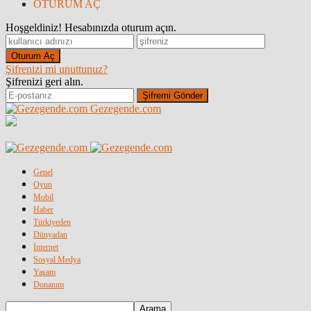
OTURUM AÇ
Hoşgeldiniz! Hesabınızda oturum açın.
Şifrenizi mi unuttunuz?
Şifrenizi geri alın.
Gezegende.com
Genel
Oyun
Mobil
Haber
Türkiyeden
Dünyadan
İnternet
Sosyal Medya
Yaşam
Donanım