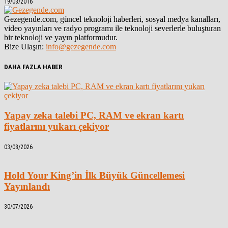
19/03/2016
Gezegende.com, güncel teknoloji haberleri, sosyal medya kanalları,
video yayınları ve radyo programı ile teknoloji severlerle buluşturan
bir teknoloji ve yayın platformudur.
Bize Ulaşın:
info@gezegende.com
DAHA FAZLA HABER
Yapay zeka talebi PC, RAM ve ekran kartı
fiyatlarını yukarı çekiyor
03/08/2026
Hold Your King’in İlk Büyük Güncellemesi
Yayınlandı
30/07/2026