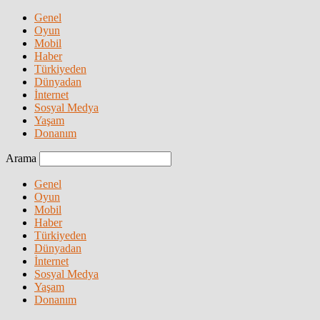
Genel
Oyun
Mobil
Haber
Türkiyeden
Dünyadan
İnternet
Sosyal Medya
Yaşam
Donanım
Arama
Genel
Oyun
Mobil
Haber
Türkiyeden
Dünyadan
İnternet
Sosyal Medya
Yaşam
Donanım