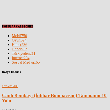
POPULAR CATEGORIES
Mobil
750
Oyun
624
Haber
536
Genel
512
Türkiyeden
211
İnternet
204
Sosyal Medya
165
Dosya Konusu
DOSYA KONUSU
Canlı Bombayı (İntihar Bombacısını) Tanımanın 10
Yolu