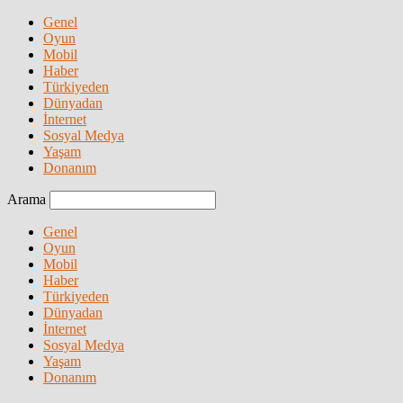
Genel
Oyun
Mobil
Haber
Türkiyeden
Dünyadan
İnternet
Sosyal Medya
Yaşam
Donanım
Arama
Genel
Oyun
Mobil
Haber
Türkiyeden
Dünyadan
İnternet
Sosyal Medya
Yaşam
Donanım