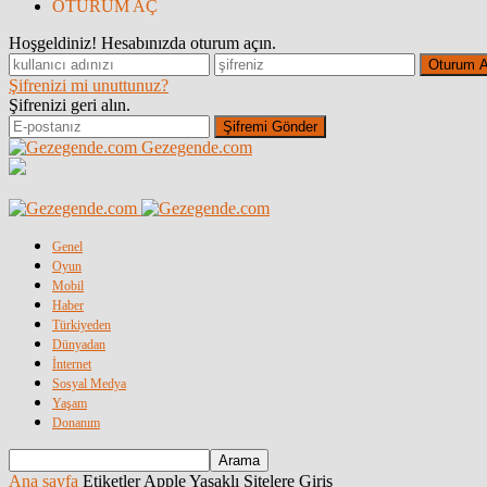
OTURUM AÇ
Hoşgeldiniz! Hesabınızda oturum açın.
Şifrenizi mi unuttunuz?
Şifrenizi geri alın.
Gezegende.com
Genel
Oyun
Mobil
Haber
Türkiyeden
Dünyadan
İnternet
Sosyal Medya
Yaşam
Donanım
Ana sayfa
Etiketler
Apple Yasaklı Sitelere Giriş