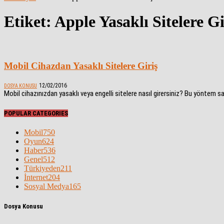
Etiket: Apple Yasaklı Sitelere Gi
Mobil Cihazdan Yasaklı Sitelere Giriş
12/02/2016
DOSYA KONUSU
Mobil cihazınızdan yasaklı veya engelli sitelere nasıl girersiniz? Bu yöntem s
POPULAR CATEGORIES
Mobil
750
Oyun
624
Haber
536
Genel
512
Türkiyeden
211
İnternet
204
Sosyal Medya
165
Dosya Konusu