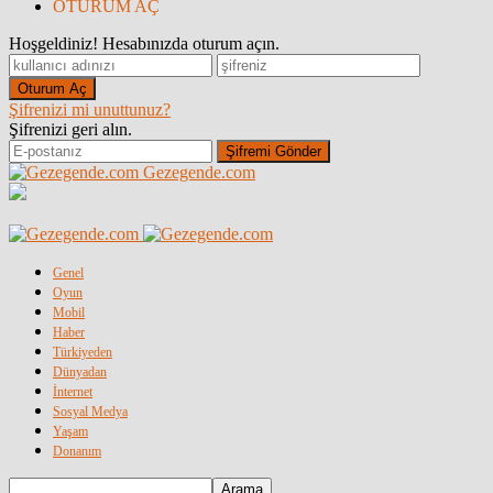
OTURUM AÇ
Hoşgeldiniz! Hesabınızda oturum açın.
Şifrenizi mi unuttunuz?
Şifrenizi geri alın.
Gezegende.com
Genel
Oyun
Mobil
Haber
Türkiyeden
Dünyadan
İnternet
Sosyal Medya
Yaşam
Donanım