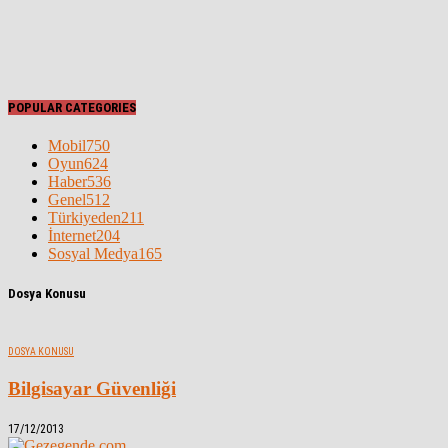
POPULAR CATEGORIES
Mobil
750
Oyun
624
Haber
536
Genel
512
Türkiyeden
211
İnternet
204
Sosyal Medya
165
Dosya Konusu
DOSYA KONUSU
Bilgisayar Güvenliği
17/12/2013