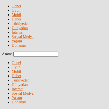
Genel
Oyun
Mobil
Haber
Türkiyeden
Dünyadan
İnternet
Sosyal Medya
Yaşam
Donanım
Arama
Genel
Oyun
Mobil
Haber
Türkiyeden
Dünyadan
İnternet
Sosyal Medya
Yaşam
Donanım