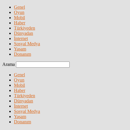
Genel
Oyun
Mobil
Haber
Türkiyeden
Dünyadan
İnternet
Sosyal Medya
Yaşam
Donanım
Arama
Genel
Oyun
Mobil
Haber
Türkiyeden
Dünyadan
İnternet
Sosyal Medya
Yaşam
Donanım