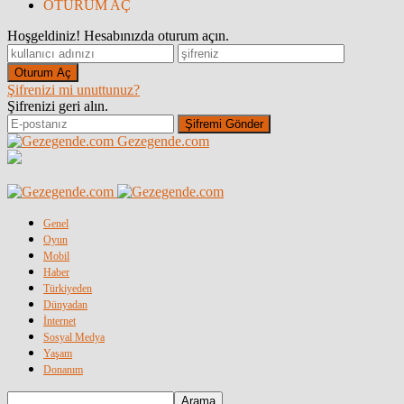
OTURUM AÇ
Hoşgeldiniz! Hesabınızda oturum açın.
Şifrenizi mi unuttunuz?
Şifrenizi geri alın.
Gezegende.com
Genel
Oyun
Mobil
Haber
Türkiyeden
Dünyadan
İnternet
Sosyal Medya
Yaşam
Donanım