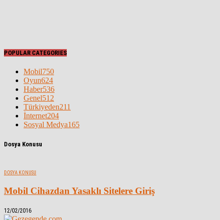
POPULAR CATEGORIES
Mobil
750
Oyun
624
Haber
536
Genel
512
Türkiyeden
211
İnternet
204
Sosyal Medya
165
Dosya Konusu
DOSYA KONUSU
Mobil Cihazdan Yasaklı Sitelere Giriş
12/02/2016