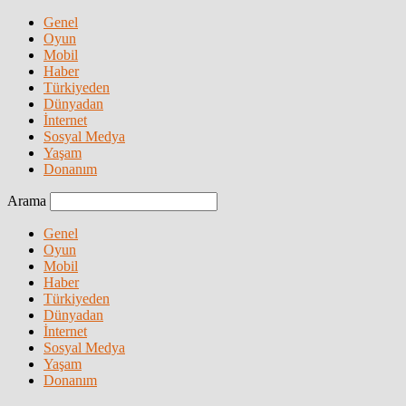
Genel
Oyun
Mobil
Haber
Türkiyeden
Dünyadan
İnternet
Sosyal Medya
Yaşam
Donanım
Arama
Genel
Oyun
Mobil
Haber
Türkiyeden
Dünyadan
İnternet
Sosyal Medya
Yaşam
Donanım