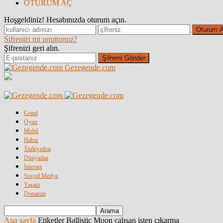
OTURUM AÇ
Hoşgeldiniz! Hesabınızda oturum açın.
Şifrenizi mi unuttunuz?
Şifrenizi geri alın.
Gezegende.com
Genel
Oyun
Mobil
Haber
Türkiyeden
Dünyadan
İnternet
Sosyal Medya
Yaşam
Donanım
Ana sayfa
Etiketler
Ballistic Moon çalışan işten çıkarma