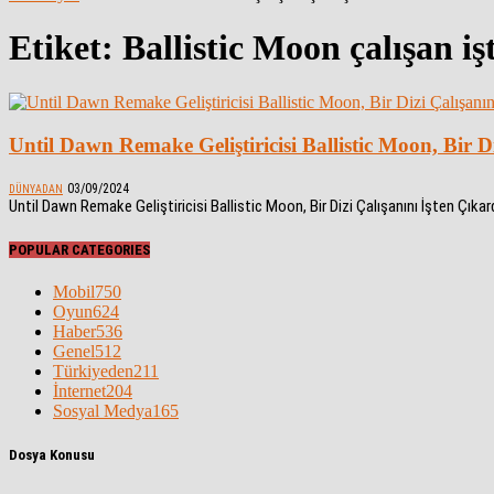
Etiket: Ballistic Moon çalışan i
Until Dawn Remake Geliştiricisi Ballistic Moon, Bir Di
03/09/2024
DÜNYADAN
Until Dawn Remake Geliştiricisi Ballistic Moon, Bir Dizi Çalışanını İşten Çıka
POPULAR CATEGORIES
Mobil
750
Oyun
624
Haber
536
Genel
512
Türkiyeden
211
İnternet
204
Sosyal Medya
165
Dosya Konusu