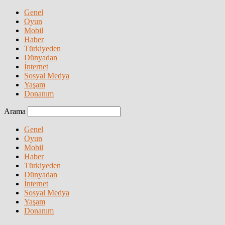
Genel
Oyun
Mobil
Haber
Türkiyeden
Dünyadan
İnternet
Sosyal Medya
Yaşam
Donanım
Arama
Genel
Oyun
Mobil
Haber
Türkiyeden
Dünyadan
İnternet
Sosyal Medya
Yaşam
Donanım