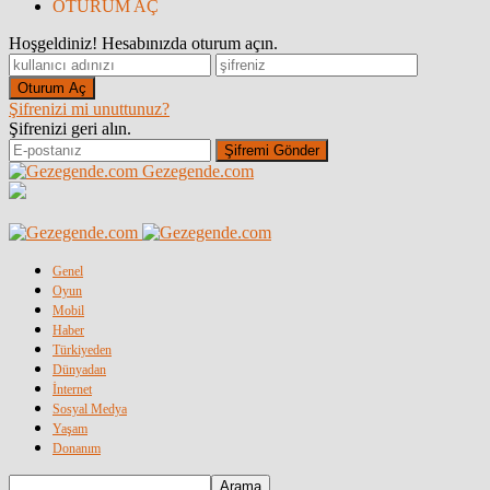
OTURUM AÇ
Hoşgeldiniz! Hesabınızda oturum açın.
Şifrenizi mi unuttunuz?
Şifrenizi geri alın.
Gezegende.com
Genel
Oyun
Mobil
Haber
Türkiyeden
Dünyadan
İnternet
Sosyal Medya
Yaşam
Donanım