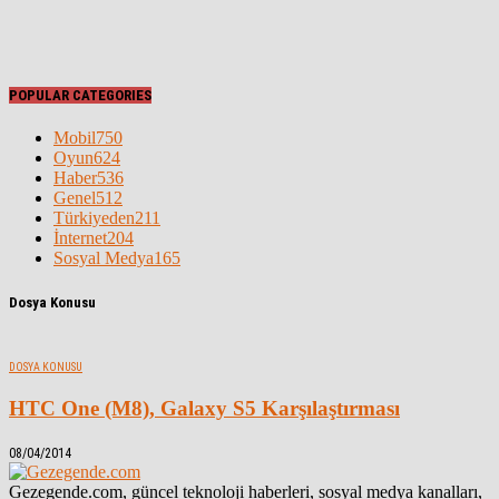
POPULAR CATEGORIES
Mobil
750
Oyun
624
Haber
536
Genel
512
Türkiyeden
211
İnternet
204
Sosyal Medya
165
Dosya Konusu
DOSYA KONUSU
HTC One (M8), Galaxy S5 Karşılaştırması
08/04/2014
Gezegende.com, güncel teknoloji haberleri, sosyal medya kanalları,