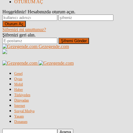
OTURUM AÇ
Hoşgeldiniz! Hesabınızda oturum açın.
Şifrenizi mi unuttunuz?
Şifrenizi geri alın.
Gezegende.com
Genel
Oyun
Mobil
Haber
Türkiyeden
Dünyadan
İnternet
Sosyal Medya
Yaşam
Donanım