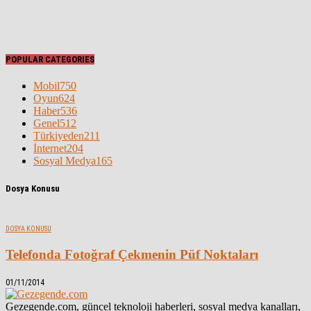
POPULAR CATEGORIES
Mobil
750
Oyun
624
Haber
536
Genel
512
Türkiyeden
211
İnternet
204
Sosyal Medya
165
Dosya Konusu
DOSYA KONUSU
Telefonda Fotoğraf Çekmenin Püf Noktaları
01/11/2014
Gezegende.com, güncel teknoloji haberleri, sosyal medya kanalları,