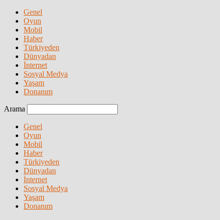
Genel
Oyun
Mobil
Haber
Türkiyeden
Dünyadan
İnternet
Sosyal Medya
Yaşam
Donanım
Arama
Genel
Oyun
Mobil
Haber
Türkiyeden
Dünyadan
İnternet
Sosyal Medya
Yaşam
Donanım