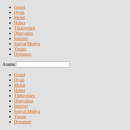
Genel
Oyun
Mobil
Haber
Türkiyeden
Dünyadan
İnternet
Sosyal Medya
Yaşam
Donanım
Arama
Genel
Oyun
Mobil
Haber
Türkiyeden
Dünyadan
İnternet
Sosyal Medya
Yaşam
Donanım