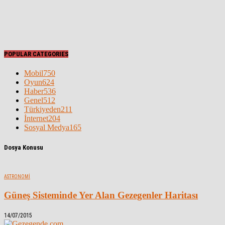
POPULAR CATEGORIES
Mobil
750
Oyun
624
Haber
536
Genel
512
Türkiyeden
211
İnternet
204
Sosyal Medya
165
Dosya Konusu
ASTRONOMI
Güneş Sisteminde Yer Alan Gezegenler Haritası
14/07/2015