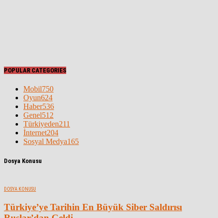
POPULAR CATEGORIES
Mobil
750
Oyun
624
Haber
536
Genel
512
Türkiyeden
211
İnternet
204
Sosyal Medya
165
Dosya Konusu
DOSYA KONUSU
Türkiye’ye Tarihin En Büyük Siber Saldırısı
Ruslar’dan Geldi