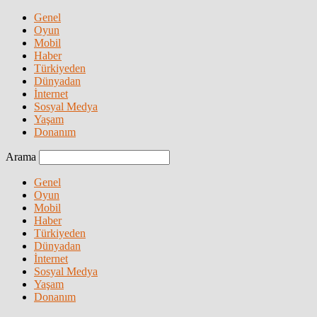
Genel
Oyun
Mobil
Haber
Türkiyeden
Dünyadan
İnternet
Sosyal Medya
Yaşam
Donanım
Arama
Genel
Oyun
Mobil
Haber
Türkiyeden
Dünyadan
İnternet
Sosyal Medya
Yaşam
Donanım