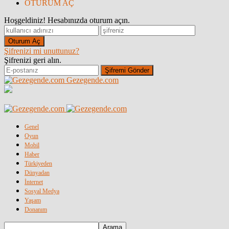
OTURUM AÇ
Hoşgeldiniz! Hesabınızda oturum açın.
Şifrenizi mi unuttunuz?
Şifrenizi geri alın.
Gezegende.com
Genel
Oyun
Mobil
Haber
Türkiyeden
Dünyadan
İnternet
Sosyal Medya
Yaşam
Donanım