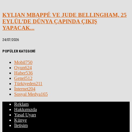
KYLIAN MBAPPÉ VE JUDE BELLINGHAM, 25
EYLÜL’DE DÜNYA ÇAPINDA ÇIKIŞ
YAPACAK...
24/07/2026
POPÜLER KATEGORİ
Mobil
750
Oyun
624
Haber
536
Genel
512
Türkiyeden
211
İnternet
204
Sosyal Medya
165
Reklam
Hakkımızda
Yasal Uyarı
Künye
İletişim