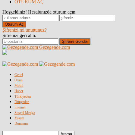
OTURUM AÇ
Hoşgeldiniz! Hesabınızda oturum açın.
Şifrenizi mi unuttunuz?
Şifrenizi geri alın.
Gezegende.com
Genel
Oyun
Mobil
Haber
Türkiyeden
Dünyadan
İnternet
Sosyal Medya
Yaşam
Donanım