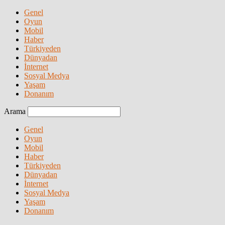
Genel
Oyun
Mobil
Haber
Türkiyeden
Dünyadan
İnternet
Sosyal Medya
Yaşam
Donanım
Arama
Genel
Oyun
Mobil
Haber
Türkiyeden
Dünyadan
İnternet
Sosyal Medya
Yaşam
Donanım