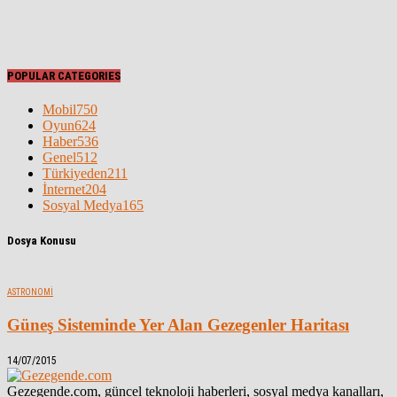
POPULAR CATEGORIES
Mobil
750
Oyun
624
Haber
536
Genel
512
Türkiyeden
211
İnternet
204
Sosyal Medya
165
Dosya Konusu
ASTRONOMI
Güneş Sisteminde Yer Alan Gezegenler Haritası
14/07/2015
Gezegende.com, güncel teknoloji haberleri, sosyal medya kanalları,