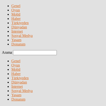
Genel
Oyun
Mobil
Haber
Türkiyeden
Dünyadan
İnternet
Sosyal Medya
Yaşam
Donanım
Arama
Genel
Oyun
Mobil
Haber
Türkiyeden
Dünyadan
İnternet
Sosyal Medya
Yaşam
Donanım