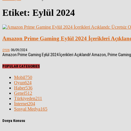
Etiket: Eylül 2024
Amazon Prime Gaming Eylül 2024 İçerikleri Açıkland
06/09/2024
OYUN
Amazon Prime Gaming Eylül 2024 İçerikleri Açıklandı! Amazon, Prime Gaming üye
POPULAR CATEGORIES
Mobil
750
Oyun
624
Haber
536
Genel
512
Türkiyeden
211
İnternet
204
Sosyal Medya
165
Dosya Konusu