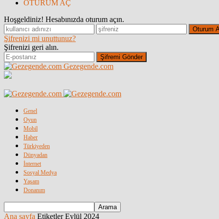
OTURUM AÇ
Hoşgeldiniz! Hesabınızda oturum açın.
Şifrenizi mi unuttunuz?
Şifrenizi geri alın.
Gezegende.com
Genel
Oyun
Mobil
Haber
Türkiyeden
Dünyadan
İnternet
Sosyal Medya
Yaşam
Donanım
Ana sayfa
Etiketler
Eylül 2024