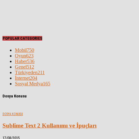
POPULAR CATEGORIES
Mobil
750
Oyun
623
Haber
536
Genel
512
Türkiyeden
211
İnternet
204
Sosyal Medya
165
Dosya Konusu
DOSYA KONUSU
Sublime Text 2 Kullanımı ve İpuçları
17/08/2015