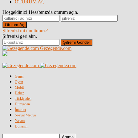
OTURUM AÇ
Hoşgeldiniz! Hesabınızda oturum açın.
Şifrenizi mi unuttunuz?
Şifrenizi geri alın.
Gezegende.com
Genel
Oyun
Mobil
Haber
Türkiyeden
Dünyadan
İnternet
Sosyal Medya
Yaşam
Donanım