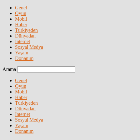
Genel
Oyun
Mobil
Haber
Türkiyeden
Dünyadan
İnternet
Sosyal Medya
Yaşam
Donanım
Arama
Genel
Oyun
Mobil
Haber
Türkiyeden
Dünyadan
İnternet
Sosyal Medya
Yaşam
Donanım