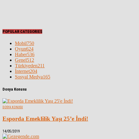
POPULAR CATEGORIES
Mobil
750
Oyun
624
Haber
536
Genel
512
Türkiyeden
211
İnternet
204
Sosyal Medya
165
Dosya Konusu
DOSYA KONUSU
Esporda Emeklilik Yaşı 25’e İndi!
14/05/2019