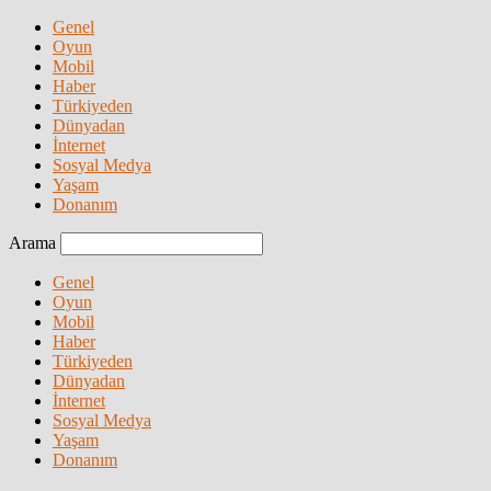
Genel
Oyun
Mobil
Haber
Türkiyeden
Dünyadan
İnternet
Sosyal Medya
Yaşam
Donanım
Arama
Genel
Oyun
Mobil
Haber
Türkiyeden
Dünyadan
İnternet
Sosyal Medya
Yaşam
Donanım