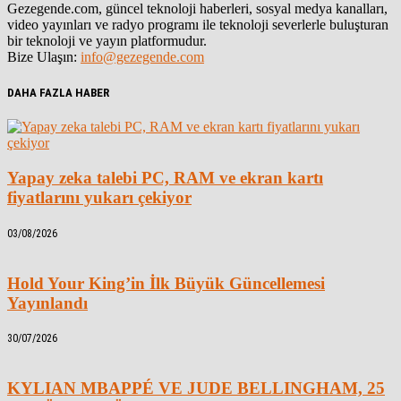
Gezegende.com, güncel teknoloji haberleri, sosyal medya kanalları,
video yayınları ve radyo programı ile teknoloji severlerle buluşturan
bir teknoloji ve yayın platformudur.
Bize Ulaşın:
info@gezegende.com
DAHA FAZLA HABER
Yapay zeka talebi PC, RAM ve ekran kartı
fiyatlarını yukarı çekiyor
03/08/2026
Hold Your King’in İlk Büyük Güncellemesi
Yayınlandı
30/07/2026
KYLIAN MBAPPÉ VE JUDE BELLINGHAM, 25