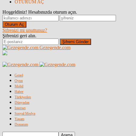
OTURUM AÇ
Hoşgeldiniz! Hesabınızda oturum açın.
Şifrenizi mi unuttunuz?
Şifrenizi geri alın.
Gezegende.com
Genel
Oyun
Mobil
Haber
Türkiyeden
Dünyadan
İnternet
Sosyal Medya
Yaşam
Donanım