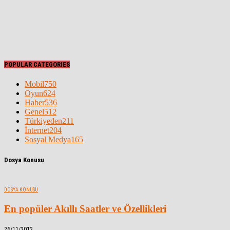
POPULAR CATEGORIES
Mobil
750
Oyun
624
Haber
536
Genel
512
Türkiyeden
211
İnternet
204
Sosyal Medya
165
Dosya Konusu
DOSYA KONUSU
En popüler Akıllı Saatler ve Özellikleri
26/11/2013