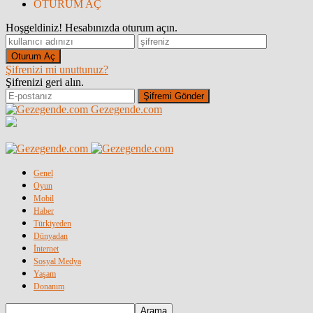
OTURUM AÇ
Hoşgeldiniz! Hesabınızda oturum açın.
Şifrenizi mi unuttunuz?
Şifrenizi geri alın.
Gezegende.com
Genel
Oyun
Mobil
Haber
Türkiyeden
Dünyadan
İnternet
Sosyal Medya
Yaşam
Donanım