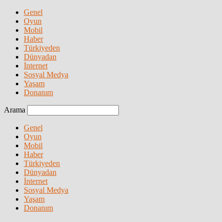
Genel
Oyun
Mobil
Haber
Türkiyeden
Dünyadan
İnternet
Sosyal Medya
Yaşam
Donanım
Arama
Genel
Oyun
Mobil
Haber
Türkiyeden
Dünyadan
İnternet
Sosyal Medya
Yaşam
Donanım