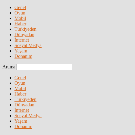
Genel
Oyun
Mobil
Haber
Türkiyeden
Dünyadan
İnternet
Sosyal Medya
Yaşam
Donanım
Arama
Genel
Oyun
Mobil
Haber
Türkiyeden
Dünyadan
İnternet
Sosyal Medya
Yaşam
Donanım