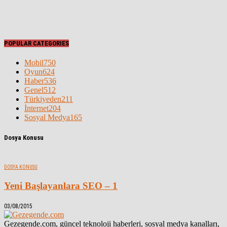
POPULAR CATEGORIES
Mobil
750
Oyun
624
Haber
536
Genel
512
Türkiyeden
211
İnternet
204
Sosyal Medya
165
Dosya Konusu
DOSYA KONUSU
Yeni Başlayanlara SEO – 1
03/08/2015
Gezegende.com, güncel teknoloji haberleri, sosyal medya kanalları,