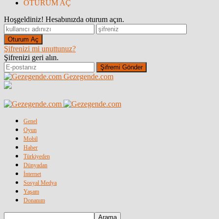
OTURUM AÇ
Hoşgeldiniz! Hesabınızda oturum açın.
Şifrenizi mi unuttunuz?
Şifrenizi geri alın.
Gezegende.com
Genel
Oyun
Mobil
Haber
Türkiyeden
Dünyadan
İnternet
Sosyal Medya
Yaşam
Donanım