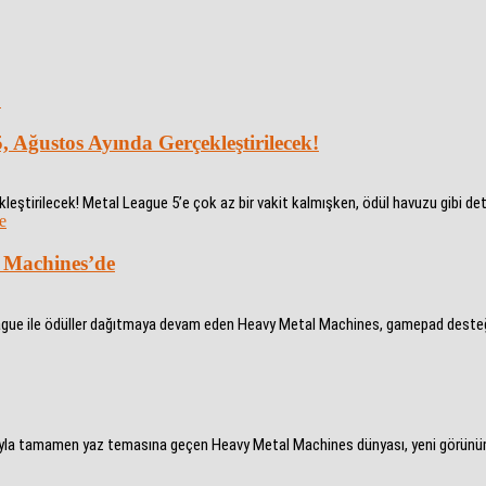
 Ağustos Ayında Gerçekleştirilecek!
tirilecek! Metal League 5’e çok az bir vakit kalmışken, ödül havuzu gibi detay
 Machines’de
e ile ödüller dağıtmaya devam eden Heavy Metal Machines, gamepad desteğiyle
ıyla tamamen yaz temasına geçen Heavy Metal Machines dünyası, yeni görünümü