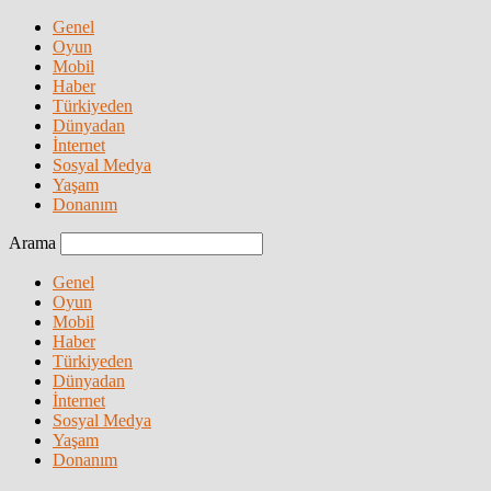
Genel
Oyun
Mobil
Haber
Türkiyeden
Dünyadan
İnternet
Sosyal Medya
Yaşam
Donanım
Arama
Genel
Oyun
Mobil
Haber
Türkiyeden
Dünyadan
İnternet
Sosyal Medya
Yaşam
Donanım