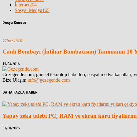
İnternet
204
Sosyal Medya
165
Dosya Konusu
DOSYA KONUSU
Canlı Bombayı (İntihar Bombacısını) Tanımanın 10 
19/03/2016
Gezegende.com, güncel teknoloji haberleri, sosyal medya kanalları, vid
Bize Ulaşın:
info@gezegende.com
DAHA FAZLA HABER
Yapay zeka talebi PC, RAM ve ekran kartı fiyatlarını
03/08/2026