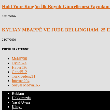
Hold Your King’in İlk Büyük Güncellemesi Yayınlan
30/07/2026
KYLIAN MBAPPÉ VE JUDE BELLINGHAM, 25 E
24/07/2026
POPÜLER KATEGORİ
Mobil
750
Oyun
624
Haber
536
Genel
512
Türkiyeden
211
İnternet
204
Sosyal Medya
165
Reklam
Hakkımızda
Yasal Uyarı
Künye