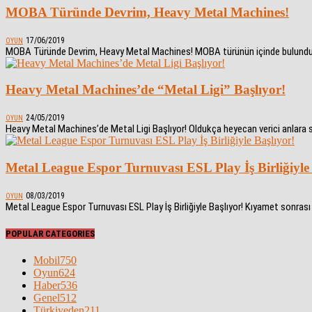
MOBA Türünde Devrim, Heavy Metal Machines!
17/06/2019
OYUN
MOBA Türünde Devrim, Heavy Metal Machines! MOBA türünün içinde bulunduğu ge
Heavy Metal Machines’de “Metal Ligi” Başlıyor!
24/05/2019
OYUN
Heavy Metal Machines’de Metal Ligi Başlıyor! Oldukça heyecan verici anlara sahn
Metal League Espor Turnuvası ESL Play İş Birliğiyle 
08/03/2019
OYUN
Metal League Espor Turnuvası ESL Play İş Birliğiyle Başlıyor! Kıyamet sonr
POPULAR CATEGORIES
Mobil
750
Oyun
624
Haber
536
Genel
512
Türkiyeden
211