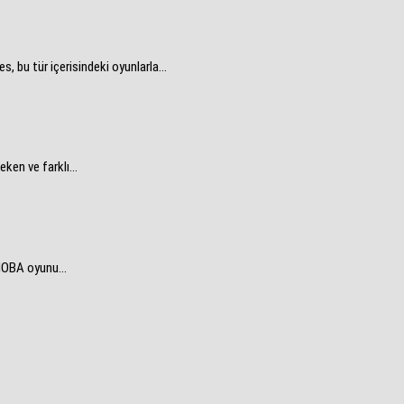
bu tür içerisindeki oyunlarla...
ken ve farklı...
MOBA oyunu...