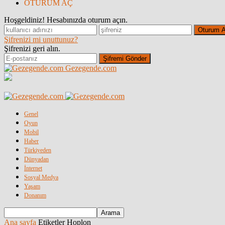
OTURUM AÇ
Hoşgeldiniz! Hesabınızda oturum açın.
Şifrenizi mi unuttunuz?
Şifrenizi geri alın.
Gezegende.com
Genel
Oyun
Mobil
Haber
Türkiyeden
Dünyadan
İnternet
Sosyal Medya
Yaşam
Donanım
Ana sayfa
Etiketler
Hoplon