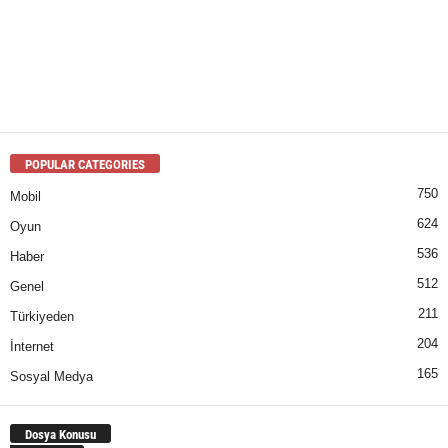
POPULAR CATEGORIES
750
Mobil
624
Oyun
536
Haber
512
Genel
211
Türkiyeden
204
İnternet
165
Sosyal Medya
Dosya Konusu