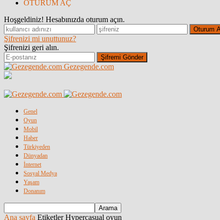
OTURUM AÇ
Hoşgeldiniz! Hesabınızda oturum açın.
Şifrenizi mi unuttunuz?
Şifrenizi geri alın.
Gezegende.com
Genel
Oyun
Mobil
Haber
Türkiyeden
Dünyadan
İnternet
Sosyal Medya
Yaşam
Donanım
Ana sayfa
Etiketler
Hypercasual oyun