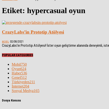
Etiket: hypercasual oyun
CrazyLabs’in Prototip Atölyesi
02/08/2021
MOBIL
CrazyLabs’in Prototip Atölyesi! İster oyun geliştirme alanında deneyimli, ister
POPULAR CATEGORIES
Mobil
750
Oyun
624
Haber
536
Genel
512
Türkiyeden
211
İnternet
204
Sosyal Medya
165
Dosya Konusu