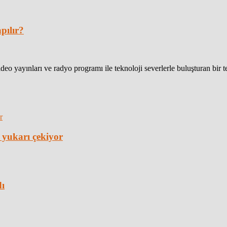
pılır?
eo yayınları ve radyo programı ile teknoloji severlerle buluşturan bir 
 yukarı çekiyor
dı