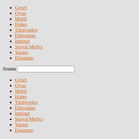
Genel
Oyun
Mobil
Haber
Türkiyeden
Dünyadan
İnternet
Sosyal Medya
Yaşam
Donanım
Arama
Genel
Oyun
Mobil
Haber
Türkiyeden
Dünyadan
İnternet
Sosyal Medya
Yaşam
Donanım