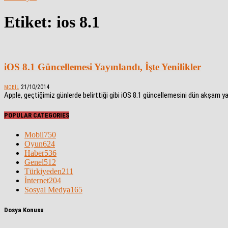
Etiket: ios 8.1
iOS 8.1 Güncellemesi Yayınlandı, İşte Yenilikler
21/10/2014
MOBIL
Apple, geçtiğimiz günlerde belirttiği gibi iOS 8.1 güncellemesini dün akşam y
POPULAR CATEGORIES
Mobil
750
Oyun
624
Haber
536
Genel
512
Türkiyeden
211
İnternet
204
Sosyal Medya
165
Dosya Konusu