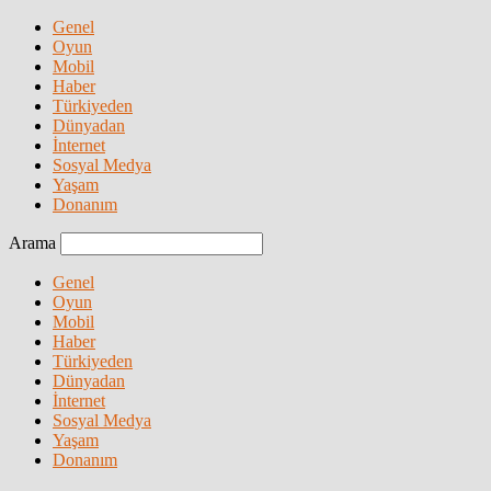
Genel
Oyun
Mobil
Haber
Türkiyeden
Dünyadan
İnternet
Sosyal Medya
Yaşam
Donanım
Arama
Genel
Oyun
Mobil
Haber
Türkiyeden
Dünyadan
İnternet
Sosyal Medya
Yaşam
Donanım