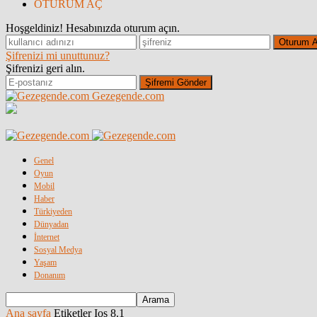
OTURUM AÇ
Hoşgeldiniz! Hesabınızda oturum açın.
Şifrenizi mi unuttunuz?
Şifrenizi geri alın.
Gezegende.com
Genel
Oyun
Mobil
Haber
Türkiyeden
Dünyadan
İnternet
Sosyal Medya
Yaşam
Donanım
Ana sayfa
Etiketler
Ios 8.1