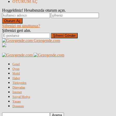
OTURUM AÇ
Hoşgeldiniz! Hesabınızda oturum açın.
Şifrenizi mi unuttunuz?
Şifrenizi geri alın.
Gezegende.com
Genel
Oyun
Mobil
Haber
Türkiyeden
Dünyadan
İnternet
Sosyal Medya
Yaşam
Donanım