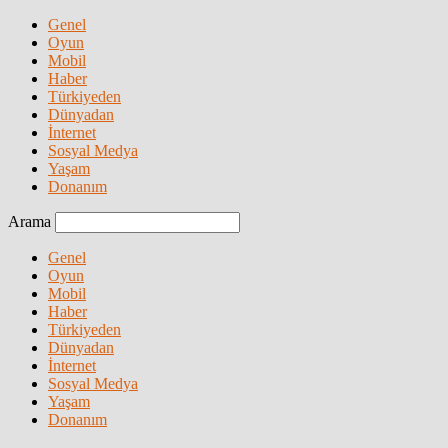
Genel
Oyun
Mobil
Haber
Türkiyeden
Dünyadan
İnternet
Sosyal Medya
Yaşam
Donanım
Arama
Genel
Oyun
Mobil
Haber
Türkiyeden
Dünyadan
İnternet
Sosyal Medya
Yaşam
Donanım