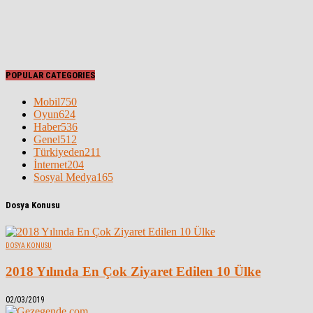
POPULAR CATEGORIES
Mobil
750
Oyun
624
Haber
536
Genel
512
Türkiyeden
211
İnternet
204
Sosyal Medya
165
Dosya Konusu
DOSYA KONUSU
2018 Yılında En Çok Ziyaret Edilen 10 Ülke
02/03/2019