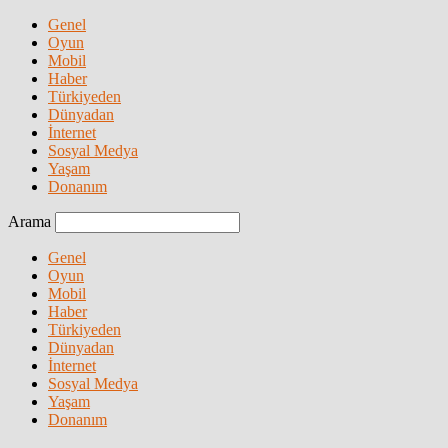
Genel
Oyun
Mobil
Haber
Türkiyeden
Dünyadan
İnternet
Sosyal Medya
Yaşam
Donanım
Arama
Genel
Oyun
Mobil
Haber
Türkiyeden
Dünyadan
İnternet
Sosyal Medya
Yaşam
Donanım