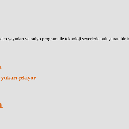
eo yayınları ve radyo programı ile teknoloji severlerle buluşturan bir 
 yukarı çekiyor
dı