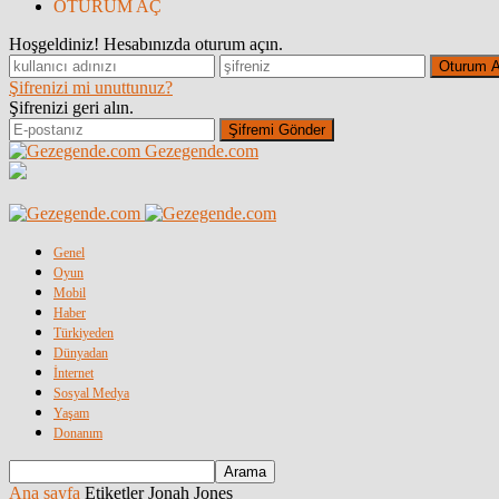
OTURUM AÇ
Hoşgeldiniz! Hesabınızda oturum açın.
Şifrenizi mi unuttunuz?
Şifrenizi geri alın.
Gezegende.com
Genel
Oyun
Mobil
Haber
Türkiyeden
Dünyadan
İnternet
Sosyal Medya
Yaşam
Donanım
Ana sayfa
Etiketler
Jonah Jones