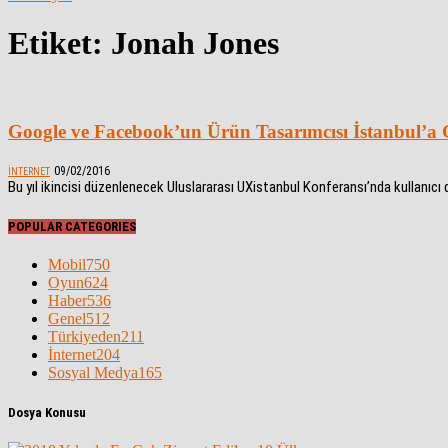
Etiket: Jonah Jones
Google ve Facebook’un Ürün Tasarımcısı İstanbul’a 
09/02/2016
İNTERNET
Bu yıl ikincisi düzenlenecek Uluslararası UXistanbul Konferansı’nda kullanıc
POPULAR CATEGORIES
Mobil
750
Oyun
624
Haber
536
Genel
512
Türkiyeden
211
İnternet
204
Sosyal Medya
165
Dosya Konusu