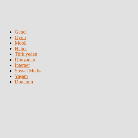
Genel
Oyun
Mobil
Haber
Türkiyeden
Dünyadan
İnternet
Sosyal Medya
Yaşam
Donanım