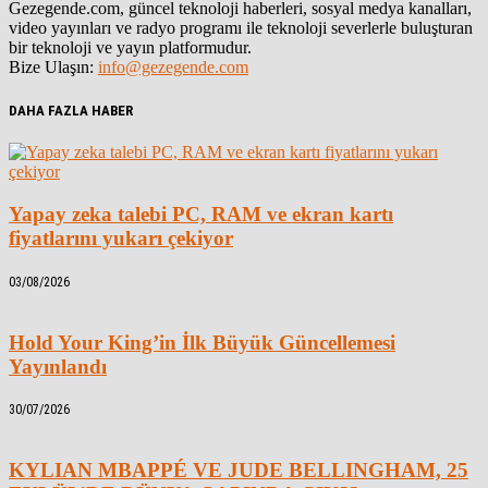
Gezegende.com, güncel teknoloji haberleri, sosyal medya kanalları,
video yayınları ve radyo programı ile teknoloji severlerle buluşturan
bir teknoloji ve yayın platformudur.
Bize Ulaşın:
info@gezegende.com
DAHA FAZLA HABER
Yapay zeka talebi PC, RAM ve ekran kartı
fiyatlarını yukarı çekiyor
03/08/2026
Hold Your King’in İlk Büyük Güncellemesi
Yayınlandı
30/07/2026
KYLIAN MBAPPÉ VE JUDE BELLINGHAM, 25