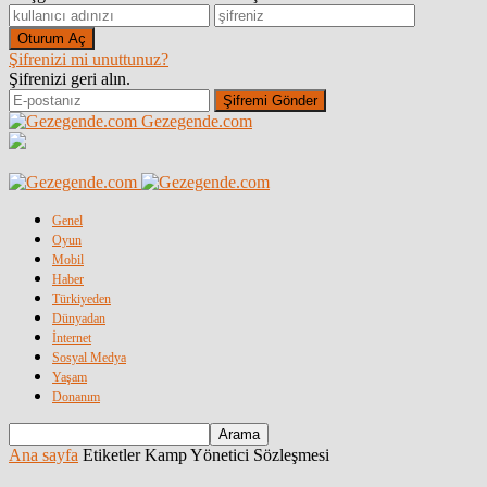
Şifrenizi mi unuttunuz?
Şifrenizi geri alın.
Gezegende.com
Genel
Oyun
Mobil
Haber
Türkiyeden
Dünyadan
İnternet
Sosyal Medya
Yaşam
Donanım
Ana sayfa
Etiketler
Kamp Yönetici Sözleşmesi