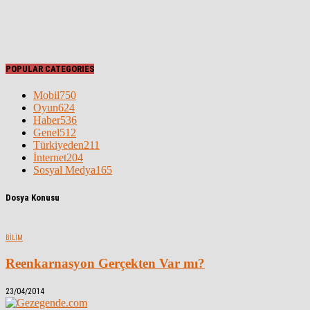
POPULAR CATEGORIES
Mobil
750
Oyun
624
Haber
536
Genel
512
Türkiyeden
211
İnternet
204
Sosyal Medya
165
Dosya Konusu
BILIM
Reenkarnasyon Gerçekten Var mı?
23/04/2014