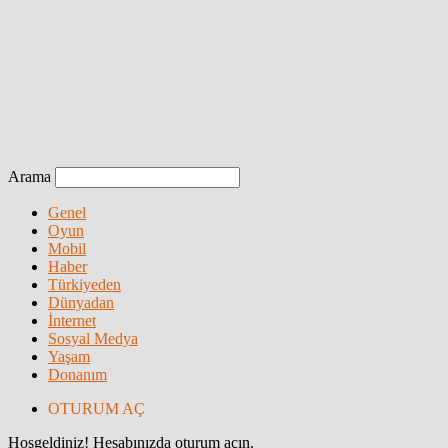
Arama
Genel
Oyun
Mobil
Haber
Türkiyeden
Dünyadan
İnternet
Sosyal Medya
Yaşam
Donanım
OTURUM AÇ
Hoşgeldiniz! Hesabınızda oturum açın.