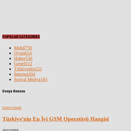
POPULAR CATEGORIES
Mobil
750
Oyun
624
Haber
536
Genel
512
Türkiyeden
211
İnternet
204
Sosyal Medya
165
Dosya Konusu
DOSYA KONUSU
Türkiye’nin En İyi GSM Operatörü Hangisi
19/12/2015