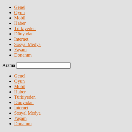
Genel
Oyun
Mobil
Haber
Türkiyeden
Dünyadan
İnternet
Sosyal Medya
Yaşam
Donanım
Arama
Genel
Oyun
Mobil
Haber
Türkiyeden
Dünyadan
İnternet
Sosyal Medya
Yaşam
Donanım