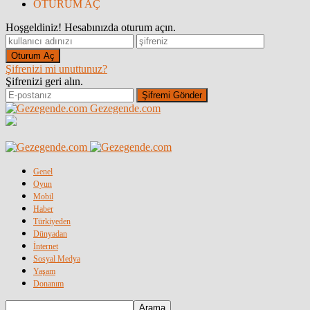
OTURUM AÇ
Hoşgeldiniz! Hesabınızda oturum açın.
Şifrenizi mi unuttunuz?
Şifrenizi geri alın.
Gezegende.com
Genel
Oyun
Mobil
Haber
Türkiyeden
Dünyadan
İnternet
Sosyal Medya
Yaşam
Donanım