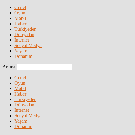
Genel
Oyun
Mobil
Haber
Türkiyeden
Dünyadan
İnternet
Sosyal Medya
Yaşam
Donanım
Arama
Genel
Oyun
Mobil
Haber
Türkiyeden
Dünyadan
İnternet
Sosyal Medya
Yaşam
Donanım