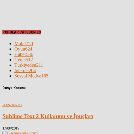
POPULAR CATEGORIES
Mobil
750
Oyun
624
Haber
536
Genel
512
Türkiyeden
211
İnternet
204
Sosyal Medya
165
Dosya Konusu
DOSYA KONUSU
Sublime Text 2 Kullanımı ve İpuçları
17/08/2015