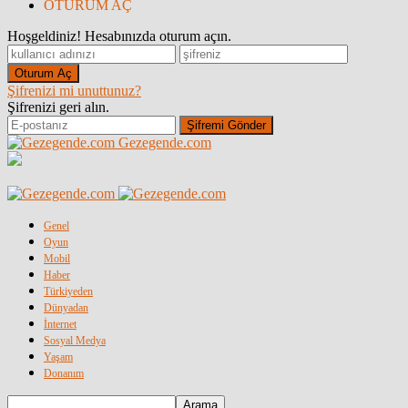
OTURUM AÇ
Hoşgeldiniz! Hesabınızda oturum açın.
Şifrenizi mi unuttunuz?
Şifrenizi geri alın.
Gezegende.com
Genel
Oyun
Mobil
Haber
Türkiyeden
Dünyadan
İnternet
Sosyal Medya
Yaşam
Donanım