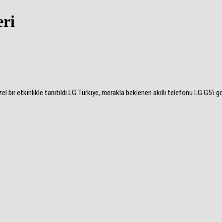
eri
l bir etkinlikle tanıtıldı.LG Türkiye, merakla beklenen akıllı telefonu LG G5’i gö