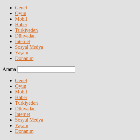
Genel
Oyun
Mobil
Haber
Türkiyeden
Dünyadan
İnternet
Sosyal Medya
Yaşam
Donanım
Arama
Genel
Oyun
Mobil
Haber
Türkiyeden
Dünyadan
İnternet
Sosyal Medya
Yaşam
Donanım