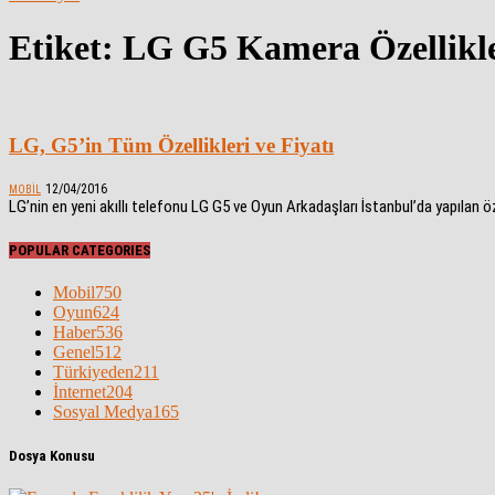
Etiket: LG G5 Kamera Özellikl
LG, G5’in Tüm Özellikleri ve Fiyatı
12/04/2016
MOBIL
LG’nin en yeni akıllı telefonu LG G5 ve Oyun Arkadaşları İstanbul’da yapılan öze
POPULAR CATEGORIES
Mobil
750
Oyun
624
Haber
536
Genel
512
Türkiyeden
211
İnternet
204
Sosyal Medya
165
Dosya Konusu