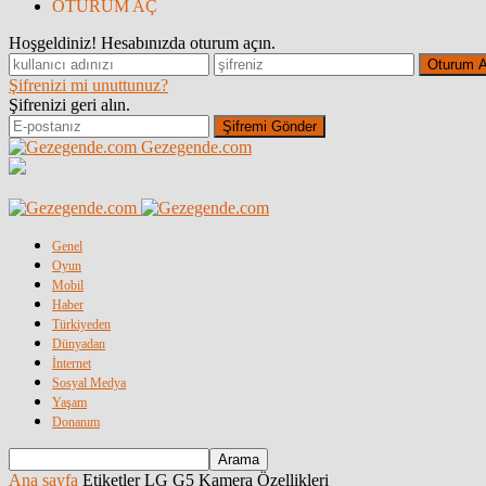
OTURUM AÇ
Hoşgeldiniz! Hesabınızda oturum açın.
Şifrenizi mi unuttunuz?
Şifrenizi geri alın.
Gezegende.com
Genel
Oyun
Mobil
Haber
Türkiyeden
Dünyadan
İnternet
Sosyal Medya
Yaşam
Donanım
Ana sayfa
Etiketler
LG G5 Kamera Özellikleri