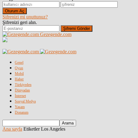
Şifrenizi mi unuttunuz?
Şifrenizi geri alın.
Gezegende.com
Genel
Oyun
Mobil
Haber
Türkiyeden
Dünyadan
İnternet
Sosyal Medya
Yaşam
Donanım
Ana sayfa
Etiketler
Los Angeles