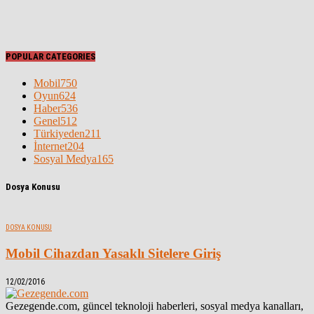
POPULAR CATEGORIES
Mobil
750
Oyun
624
Haber
536
Genel
512
Türkiyeden
211
İnternet
204
Sosyal Medya
165
Dosya Konusu
DOSYA KONUSU
Mobil Cihazdan Yasaklı Sitelere Giriş
12/02/2016
Gezegende.com, güncel teknoloji haberleri, sosyal medya kanalları,