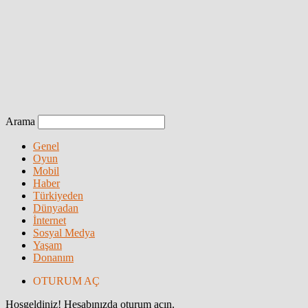
Arama
Genel
Oyun
Mobil
Haber
Türkiyeden
Dünyadan
İnternet
Sosyal Medya
Yaşam
Donanım
OTURUM AÇ
Hoşgeldiniz! Hesabınızda oturum açın.