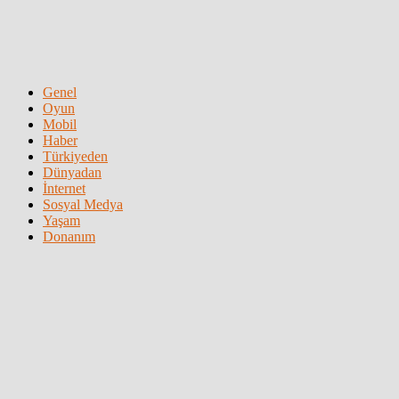
Genel
Oyun
Mobil
Haber
Türkiyeden
Dünyadan
İnternet
Sosyal Medya
Yaşam
Donanım