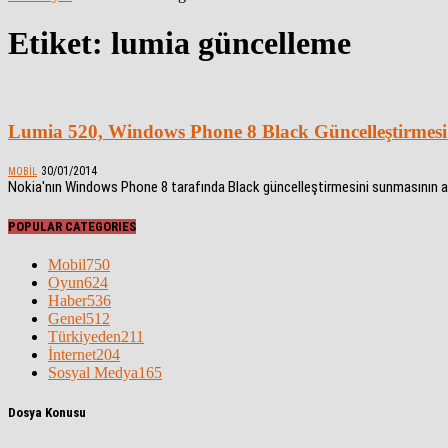
Etiket: lumia güncelleme
Lumia 520, Windows Phone 8 Black Güncelleştirmesi
30/01/2014
MOBIL
Nokia'nın Windows Phone 8 tarafında Black güncelleştirmesini sunmasının ar
POPULAR CATEGORIES
Mobil
750
Oyun
624
Haber
536
Genel
512
Türkiyeden
211
İnternet
204
Sosyal Medya
165
Dosya Konusu