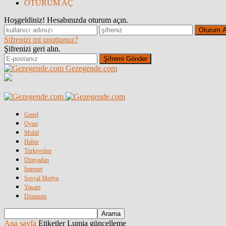
OTURUM AÇ
Hoşgeldiniz! Hesabınızda oturum açın.
Şifrenizi mi unuttunuz?
Şifrenizi geri alın.
Gezegende.com
Genel
Oyun
Mobil
Haber
Türkiyeden
Dünyadan
İnternet
Sosyal Medya
Yaşam
Donanım
Ana sayfa
Etiketler
Lumia güncelleme