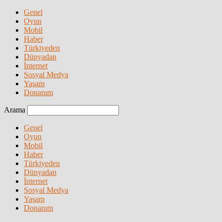
Genel
Oyun
Mobil
Haber
Türkiyeden
Dünyadan
İnternet
Sosyal Medya
Yaşam
Donanım
Arama
Genel
Oyun
Mobil
Haber
Türkiyeden
Dünyadan
İnternet
Sosyal Medya
Yaşam
Donanım