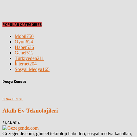
POPULAR CATEGORIES
Mobil
750
Oyun
624
Haber
536
Genel
512
Türkiyeden
211
İnternet
204
Sosyal Medya
165
Dosya Konusu
DOSYA KONUSU
Akıllı Ev Teknolojileri
21/04/2014
Gezegende.com, güncel teknoloji haberleri, sosyal medya kanalları,