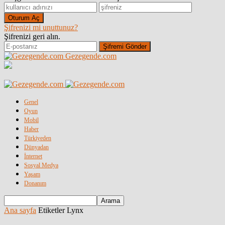
Şifrenizi mi unuttunuz?
Şifrenizi geri alın.
Gezegende.com
Genel
Oyun
Mobil
Haber
Türkiyeden
Dünyadan
İnternet
Sosyal Medya
Yaşam
Donanım
Ana sayfa
Etiketler
Lynx