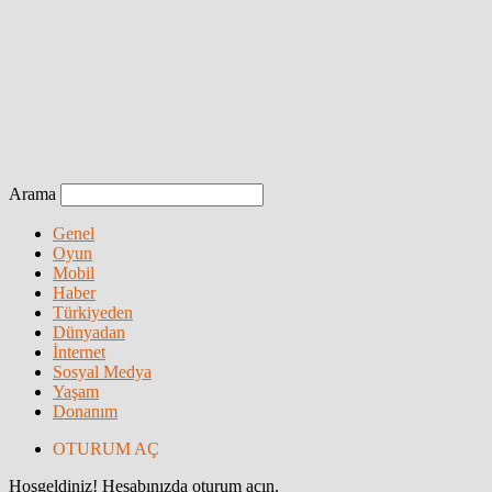
Arama
Genel
Oyun
Mobil
Haber
Türkiyeden
Dünyadan
İnternet
Sosyal Medya
Yaşam
Donanım
OTURUM AÇ
Hoşgeldiniz! Hesabınızda oturum açın.