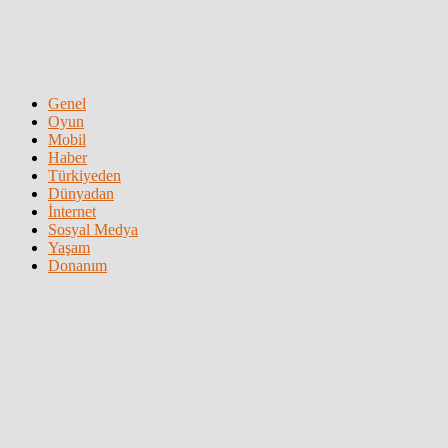
Genel
Oyun
Mobil
Haber
Türkiyeden
Dünyadan
İnternet
Sosyal Medya
Yaşam
Donanım