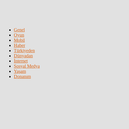
Genel
Oyun
Mobil
Haber
Türkiyeden
Dünyadan
İnternet
Sosyal Medya
Yaşam
Donanım