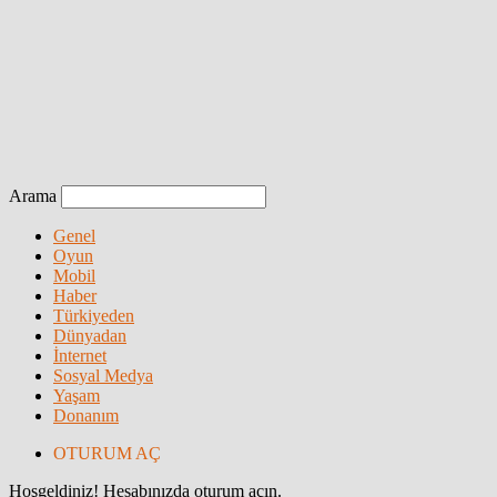
Arama
Genel
Oyun
Mobil
Haber
Türkiyeden
Dünyadan
İnternet
Sosyal Medya
Yaşam
Donanım
OTURUM AÇ
Hoşgeldiniz! Hesabınızda oturum açın.