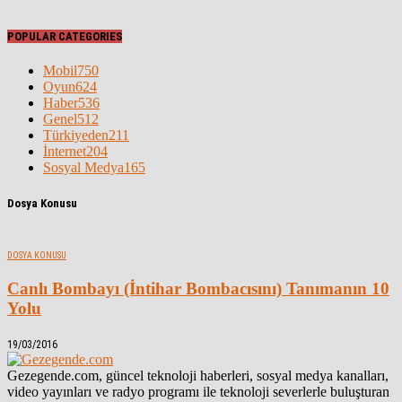
POPULAR CATEGORIES
Mobil
750
Oyun
624
Haber
536
Genel
512
Türkiyeden
211
İnternet
204
Sosyal Medya
165
Dosya Konusu
DOSYA KONUSU
Canlı Bombayı (İntihar Bombacısını) Tanımanın 10
Yolu
19/03/2016
Gezegende.com, güncel teknoloji haberleri, sosyal medya kanalları,
video yayınları ve radyo programı ile teknoloji severlerle buluşturan