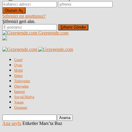
Şifrenizi mi unuttunuz?
Şifrenizi geri alın.
Gezegende.com
Genel
Oyun
Mobil
Haber
Türkiyeden
Dünyadan
İnternet
Sosyal Medya
Yaşam
Donanım
Ana sayfa
Etiketler
Mars’ta Buz