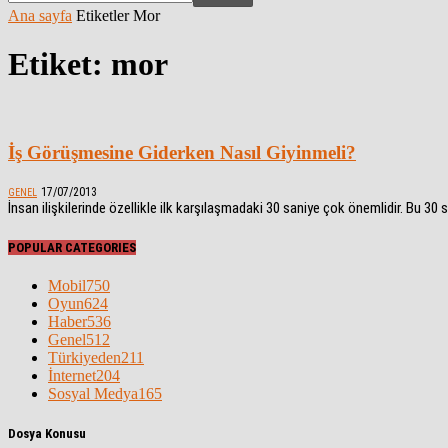
Ana sayfa
Etiketler
Mor
Etiket: mor
İş Görüşmesine Giderken Nasıl Giyinmeli?
17/07/2013
GENEL
İnsan ilişkilerinde özellikle ilk karşılaşmadaki 30 saniye çok önemlidir. Bu 3
POPULAR CATEGORIES
Mobil
750
Oyun
624
Haber
536
Genel
512
Türkiyeden
211
İnternet
204
Sosyal Medya
165
Dosya Konusu