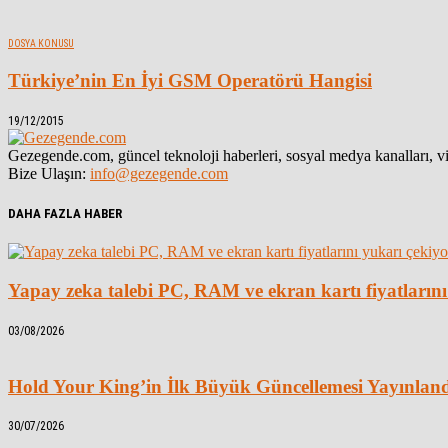
DOSYA KONUSU
Türkiye’nin En İyi GSM Operatörü Hangisi
19/12/2015
Gezegende.com, güncel teknoloji haberleri, sosyal medya kanalları, vid
Bize Ulaşın:
info@gezegende.com
DAHA FAZLA HABER
Yapay zeka talebi PC, RAM ve ekran kartı fiyatlarını
03/08/2026
Hold Your King’in İlk Büyük Güncellemesi Yayınlan
30/07/2026