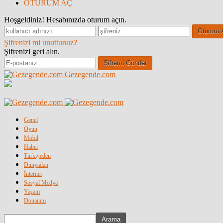
OTURUM AÇ
Hoşgeldiniz! Hesabınızda oturum açın.
Şifrenizi mi unuttunuz?
Şifrenizi geri alın.
Gezegende.com
Genel
Oyun
Mobil
Haber
Türkiyeden
Dünyadan
İnternet
Sosyal Medya
Yaşam
Donanım