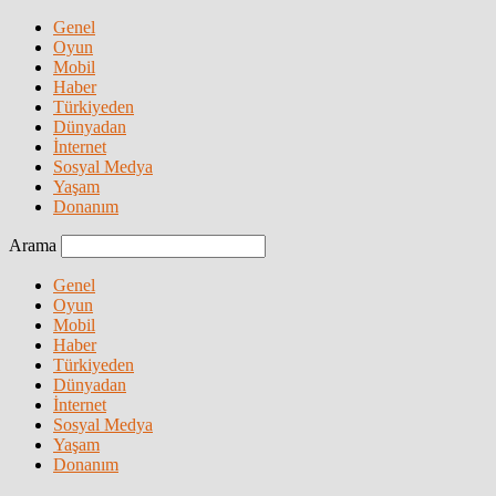
Genel
Oyun
Mobil
Haber
Türkiyeden
Dünyadan
İnternet
Sosyal Medya
Yaşam
Donanım
Arama
Genel
Oyun
Mobil
Haber
Türkiyeden
Dünyadan
İnternet
Sosyal Medya
Yaşam
Donanım