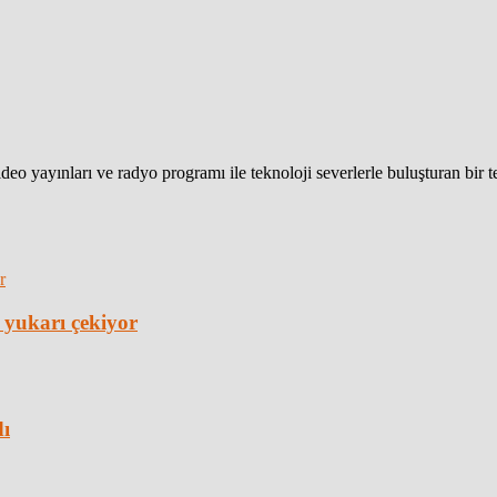
eo yayınları ve radyo programı ile teknoloji severlerle buluşturan bir 
 yukarı çekiyor
dı