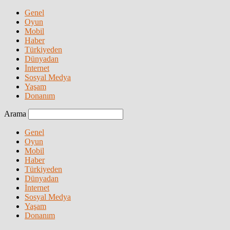
Genel
Oyun
Mobil
Haber
Türkiyeden
Dünyadan
İnternet
Sosyal Medya
Yaşam
Donanım
Arama
Genel
Oyun
Mobil
Haber
Türkiyeden
Dünyadan
İnternet
Sosyal Medya
Yaşam
Donanım