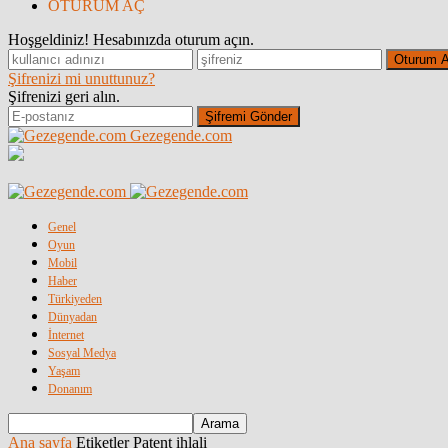
OTURUM AÇ
Hoşgeldiniz! Hesabınızda oturum açın.
Şifrenizi mi unuttunuz?
Şifrenizi geri alın.
Gezegende.com
Genel
Oyun
Mobil
Haber
Türkiyeden
Dünyadan
İnternet
Sosyal Medya
Yaşam
Donanım
Ana sayfa
Etiketler
Patent ihlali