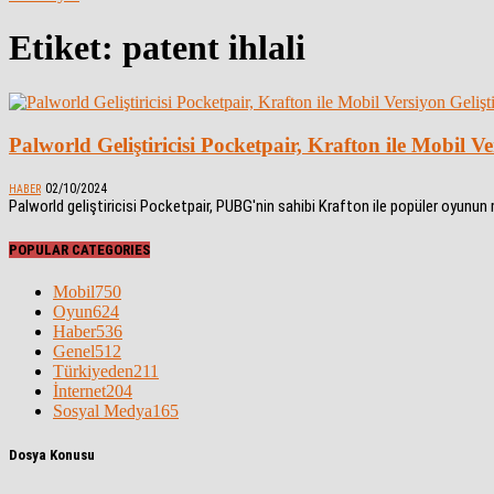
Etiket: patent ihlali
Palworld Geliştiricisi Pocketpair, Krafton ile Mobil Ve
02/10/2024
HABER
Palworld geliştiricisi Pocketpair, PUBG'nin sahibi Krafton ile popüler oyunun
POPULAR CATEGORIES
Mobil
750
Oyun
624
Haber
536
Genel
512
Türkiyeden
211
İnternet
204
Sosyal Medya
165
Dosya Konusu