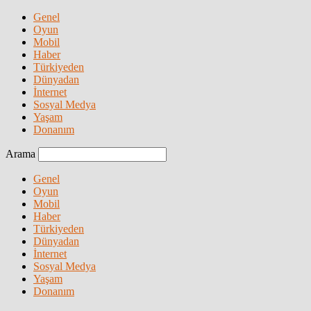
Genel
Oyun
Mobil
Haber
Türkiyeden
Dünyadan
İnternet
Sosyal Medya
Yaşam
Donanım
Arama
Genel
Oyun
Mobil
Haber
Türkiyeden
Dünyadan
İnternet
Sosyal Medya
Yaşam
Donanım