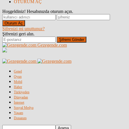
OTURUM AÇ
Hoşgeldiniz! Hesabınızda oturum açın.
Şifrenizi mi unuttunuz?
Şifrenizi geri alın.
Gezegende.com
Genel
Oyun
Mobil
Haber
Türkiyeden
Dünyadan
İnternet
Sosyal Medya
Yaşam
Donanım