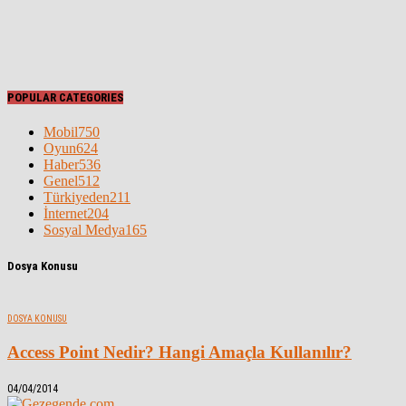
POPULAR CATEGORIES
Mobil
750
Oyun
624
Haber
536
Genel
512
Türkiyeden
211
İnternet
204
Sosyal Medya
165
Dosya Konusu
DOSYA KONUSU
Access Point Nedir? Hangi Amaçla Kullanılır?
04/04/2014