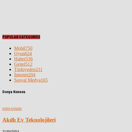
POPULAR CATEGORIES
Mobil
750
Oyun
624
Haber
536
Genel
512
Türkiyeden
211
İnternet
204
Sosyal Medya
165
Dosya Konusu
DOSYA KONUSU
Akıllı Ev Teknolojileri
21/04/2014