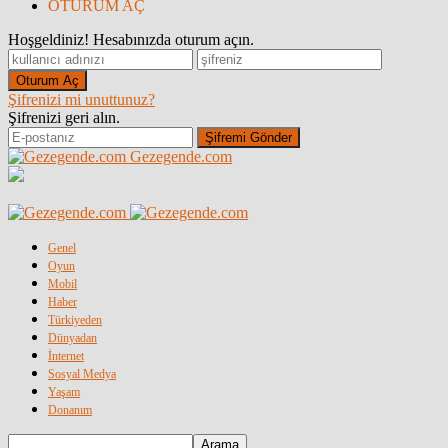
OTURUM AÇ
Hoşgeldiniz! Hesabınızda oturum açın.
Şifrenizi mi unuttunuz?
Şifrenizi geri alın.
Gezegende.com
Genel
Oyun
Mobil
Haber
Türkiyeden
Dünyadan
İnternet
Sosyal Medya
Yaşam
Donanım