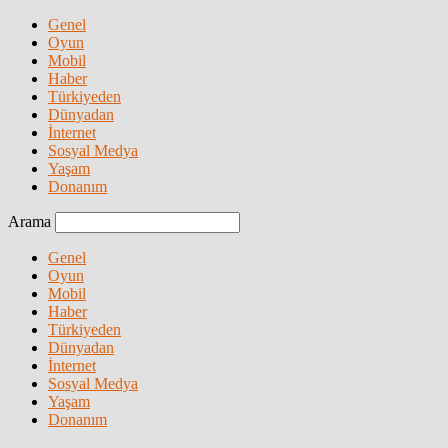
Genel
Oyun
Mobil
Haber
Türkiyeden
Dünyadan
İnternet
Sosyal Medya
Yaşam
Donanım
Arama
Genel
Oyun
Mobil
Haber
Türkiyeden
Dünyadan
İnternet
Sosyal Medya
Yaşam
Donanım