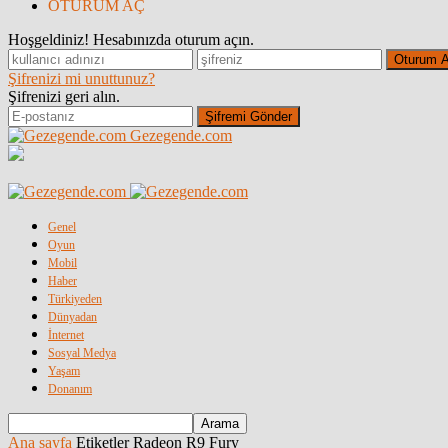
OTURUM AÇ
Hoşgeldiniz! Hesabınızda oturum açın.
Şifrenizi mi unuttunuz?
Şifrenizi geri alın.
Gezegende.com
Genel
Oyun
Mobil
Haber
Türkiyeden
Dünyadan
İnternet
Sosyal Medya
Yaşam
Donanım
Ana sayfa
Etiketler
Radeon R9 Fury