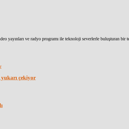
eo yayınları ve radyo programı ile teknoloji severlerle buluşturan bir 
 yukarı çekiyor
dı