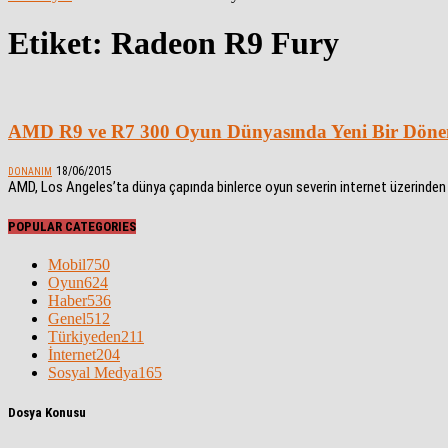
Etiket: Radeon R9 Fury
AMD R9 ve R7 300 Oyun Dünyasında Yeni Bir Döne
18/06/2015
DONANIM
AMD, Los Angeles’ta dünya çapında binlerce oyun severin internet üzerinden canl
POPULAR CATEGORIES
Mobil
750
Oyun
624
Haber
536
Genel
512
Türkiyeden
211
İnternet
204
Sosyal Medya
165
Dosya Konusu