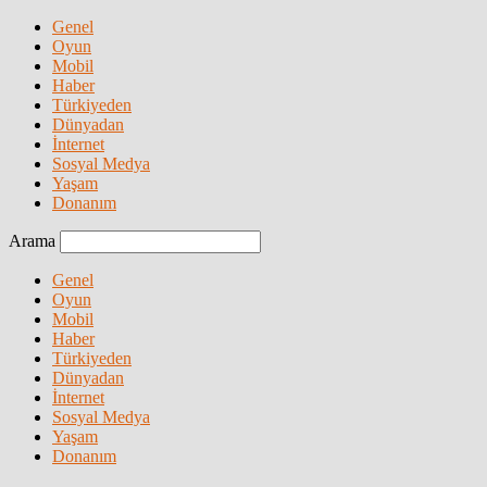
Genel
Oyun
Mobil
Haber
Türkiyeden
Dünyadan
İnternet
Sosyal Medya
Yaşam
Donanım
Arama
Genel
Oyun
Mobil
Haber
Türkiyeden
Dünyadan
İnternet
Sosyal Medya
Yaşam
Donanım