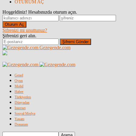
OTURUM AÇ
Hoşgeldiniz! Hesabınızda oturum açın.
Şifrenizi mi unuttunuz?
Şifrenizi geri alın.
Gezegende.com
Genel
Oyun
Mobil
Haber
Türkiyeden
Dünyadan
İnternet
Sosyal Medya
Yaşam
Donanım