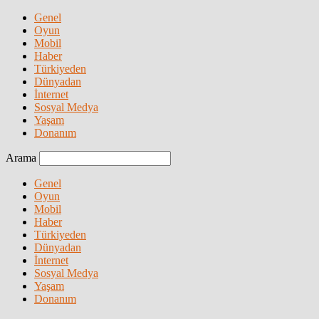
Genel
Oyun
Mobil
Haber
Türkiyeden
Dünyadan
İnternet
Sosyal Medya
Yaşam
Donanım
Arama
Genel
Oyun
Mobil
Haber
Türkiyeden
Dünyadan
İnternet
Sosyal Medya
Yaşam
Donanım