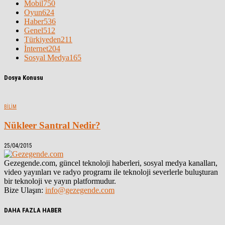
Mobil
750
Oyun
624
Haber
536
Genel
512
Türkiyeden
211
İnternet
204
Sosyal Medya
165
Dosya Konusu
BILIM
Nükleer Santral Nedir?
25/04/2015
Gezegende.com, güncel teknoloji haberleri, sosyal medya kanalları,
video yayınları ve radyo programı ile teknoloji severlerle buluşturan
bir teknoloji ve yayın platformudur.
Bize Ulaşın:
info@gezegende.com
DAHA FAZLA HABER