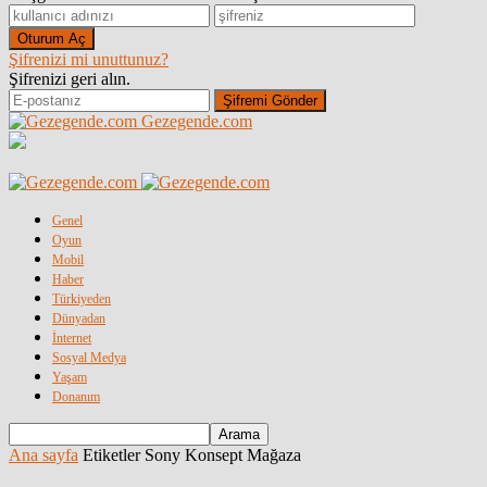
Şifrenizi mi unuttunuz?
Şifrenizi geri alın.
Gezegende.com
Genel
Oyun
Mobil
Haber
Türkiyeden
Dünyadan
İnternet
Sosyal Medya
Yaşam
Donanım
Ana sayfa
Etiketler
Sony Konsept Mağaza