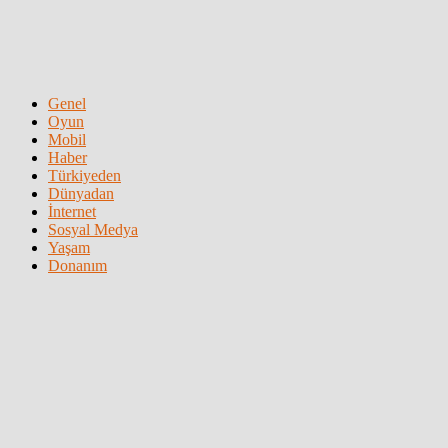
Genel
Oyun
Mobil
Haber
Türkiyeden
Dünyadan
İnternet
Sosyal Medya
Yaşam
Donanım