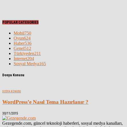
POPULAR CATEGORIES
Mobil
750
Oyun
624
Haber
536
Genel
512
Türkiyeden
211
İnternet
204
Sosyal Medya
165
Dosya Konusu
DOSYA KONUSU
WordPress’e Nasıl Tema Hazırlanır ?
30/11/2015
Gezegende.com, güncel teknoloji haberleri, sosyal medya kanalları,