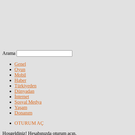
Arama
Genel
Oyun
Mobil
Haber
Türkiyeden
Dünyadan
İnternet
Sosyal Medya
Yaşam
Donanım
OTURUM AÇ
Hoşgeldiniz! Hesabınızda oturum açın.