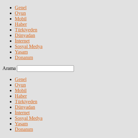
Genel
Oyun
Mobil
Haber
Türkiyeden
Dünyadan
İnternet
Sosyal Medya
Yaşam
Donanım
Arama
Genel
Oyun
Mobil
Haber
Türkiyeden
Dünyadan
İnternet
Sosyal Medya
Yaşam
Donanım