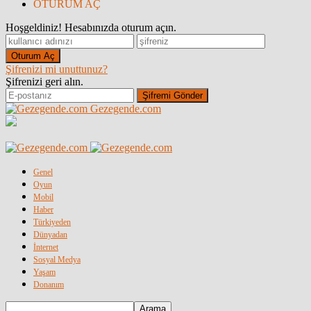
OTURUM AÇ
Hoşgeldiniz! Hesabınızda oturum açın.
Şifrenizi mi unuttunuz?
Şifrenizi geri alın.
Gezegende.com
Genel
Oyun
Mobil
Haber
Türkiyeden
Dünyadan
İnternet
Sosyal Medya
Yaşam
Donanım