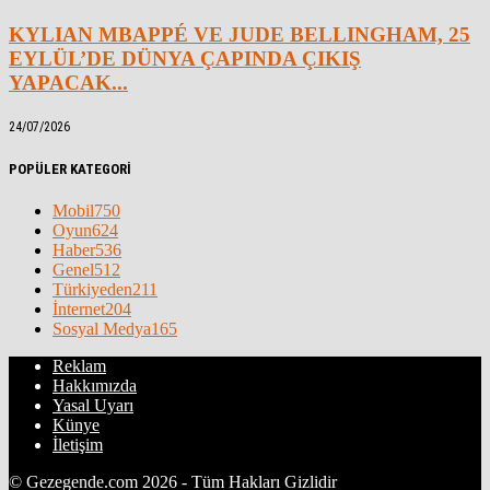
KYLIAN MBAPPÉ VE JUDE BELLINGHAM, 25
EYLÜL’DE DÜNYA ÇAPINDA ÇIKIŞ
YAPACAK...
24/07/2026
POPÜLER KATEGORİ
Mobil
750
Oyun
624
Haber
536
Genel
512
Türkiyeden
211
İnternet
204
Sosyal Medya
165
Reklam
Hakkımızda
Yasal Uyarı
Künye
İletişim
© Gezegende.com 2026 - Tüm Hakları Gizlidir