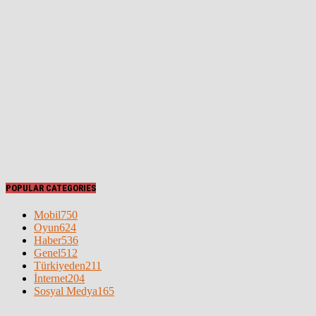
POPULAR CATEGORIES
Mobil
750
Oyun
624
Haber
536
Genel
512
Türkiyeden
211
İnternet
204
Sosyal Medya
165