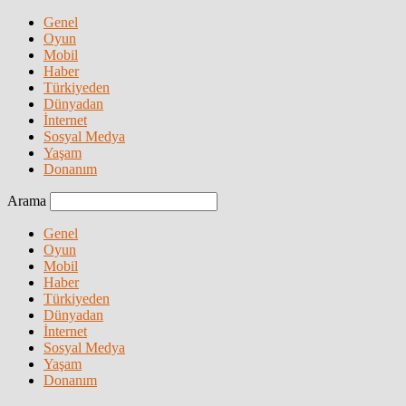
Genel
Oyun
Mobil
Haber
Türkiyeden
Dünyadan
İnternet
Sosyal Medya
Yaşam
Donanım
Arama
Genel
Oyun
Mobil
Haber
Türkiyeden
Dünyadan
İnternet
Sosyal Medya
Yaşam
Donanım