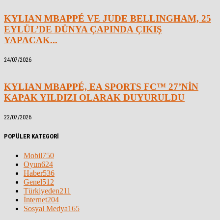
KYLIAN MBAPPÉ VE JUDE BELLINGHAM, 25
EYLÜL’DE DÜNYA ÇAPINDA ÇIKIŞ
YAPACAK...
24/07/2026
KYLIAN MBAPPÉ, EA SPORTS FC™ 27’NİN
KAPAK YILDIZI OLARAK DUYURULDU
22/07/2026
POPÜLER KATEGORİ
Mobil
750
Oyun
624
Haber
536
Genel
512
Türkiyeden
211
İnternet
204
Sosyal Medya
165