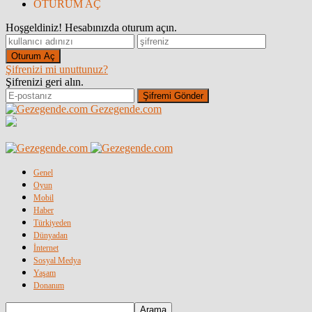
OTURUM AÇ
Hoşgeldiniz! Hesabınızda oturum açın.
Şifrenizi mi unuttunuz?
Şifrenizi geri alın.
Gezegende.com
Genel
Oyun
Mobil
Haber
Türkiyeden
Dünyadan
İnternet
Sosyal Medya
Yaşam
Donanım