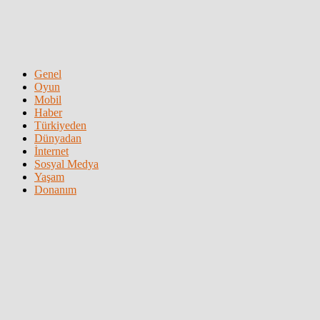
Genel
Oyun
Mobil
Haber
Türkiyeden
Dünyadan
İnternet
Sosyal Medya
Yaşam
Donanım