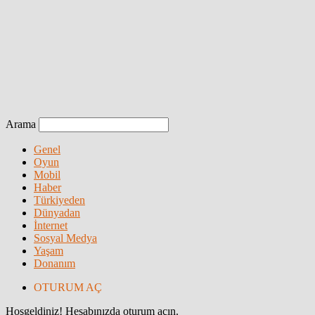
Arama
Genel
Oyun
Mobil
Haber
Türkiyeden
Dünyadan
İnternet
Sosyal Medya
Yaşam
Donanım
OTURUM AÇ
Hoşgeldiniz! Hesabınızda oturum açın.