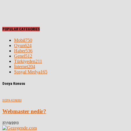
POPULAR CATEGORIES
Mobil
750
Oyun
624
Haber
536
Genel
512
Türkiyeden
211
İnternet
204
Sosyal Medya
165
Dosya Konusu
DOSYA KONUSU
Webmaster nedir?
27/10/2013