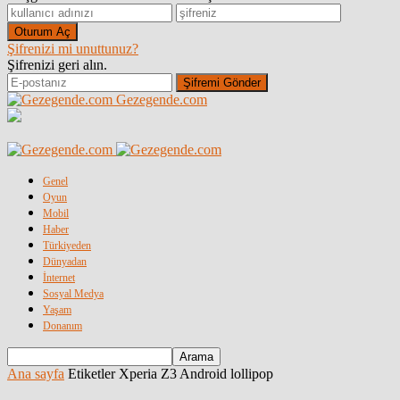
Şifrenizi mi unuttunuz?
Şifrenizi geri alın.
Gezegende.com
Genel
Oyun
Mobil
Haber
Türkiyeden
Dünyadan
İnternet
Sosyal Medya
Yaşam
Donanım
Ana sayfa
Etiketler
Xperia Z3 Android lollipop