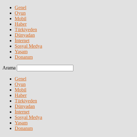
Genel
Oyun
Mobil
Haber
Türkiyeden
Dünyadan
İnternet
Sosyal Medya
Yaşam
Donanım
Arama
Genel
Oyun
Mobil
Haber
Türkiyeden
Dünyadan
İnternet
Sosyal Medya
Yaşam
Donanım