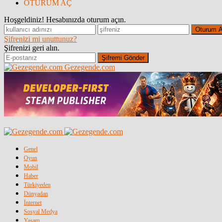
OTURUM AÇ
Hoşgeldiniz! Hesabınızda oturum açın.
Şifrenizi mi unuttunuz?
Şifrenizi geri alın.
Gezegende.com
Genel
Oyun
Mobil
Haber
Türkiyeden
Dünyadan
İnternet
Sosyal Medya
Yaşam