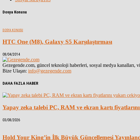
Dosya Konusu
DOSYA KONUSU
HTC One (M8), Galaxy S5 Karşılaştırması
08/04/2014
Gezegende.com, güncel teknoloji haberleri, sosyal medya kanalları, vid
Bize Ulaşın:
info@gezegende.com
DAHA FAZLA HABER
Yapay zeka talebi PC, RAM ve ekran kartı fiyatlarını
03/08/2026
Hold Your King’in İlk Büyük Güncellemesi Yayınlan