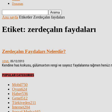
Donanım
Ana sayfa
Etiketler
Zerdeçalın faydaları
Etiket: zerdeçalın faydaları
Zerdeçalın Faydaları Nelerdir?
05/12/2013
GENEL
Kendine has kokusu, gülümseten rengi ve sayısız faydalarına rağmen henüz mu
POPULAR CATEGORIES
Mobil
750
Oyun
624
Haber
536
Genel
512
Türkiyeden
211
İnternet
204
Sosyal Medya
165