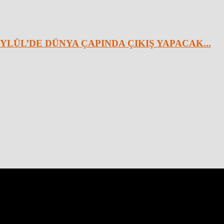
YLÜL’DE DÜNYA ÇAPINDA ÇIKIŞ YAPACAK...