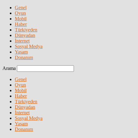
Genel
Oyun
Mobil
Haber
Türkiyeden
Dünyadan
İnternet
Sosyal Medya
Yaşam
Donanım
Arama
Genel
Oyun
Mobil
Haber
Türkiyeden
Dünyadan
İnternet
Sosyal Medya
Yaşam
Donanım