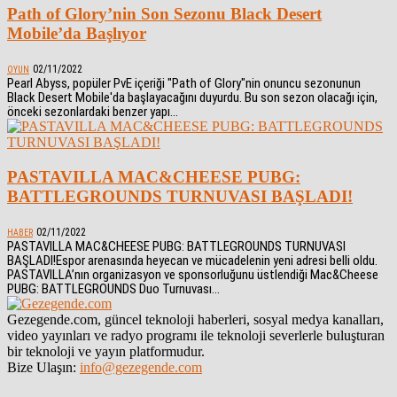
Path of Glory’nin Son Sezonu Black Desert
Mobile’da Başlıyor
02/11/2022
OYUN
Pearl Abyss, popüler PvE içeriği "Path of Glory"nin onuncu sezonunun
Black Desert Mobile'da başlayacağını duyurdu. Bu son sezon olacağı için,
önceki sezonlardaki benzer yapı...
PASTAVILLA MAC&CHEESE PUBG:
BATTLEGROUNDS TURNUVASI BAŞLADI!
02/11/2022
HABER
PASTAVILLA MAC&CHEESE PUBG: BATTLEGROUNDS TURNUVASI
BAŞLADI!Espor arenasında heyecan ve mücadelenin yeni adresi belli oldu.
PASTAVILLA’nın organizasyon ve sponsorluğunu üstlendiği Mac&Cheese
PUBG: BATTLEGROUNDS Duo Turnuvası...
Gezegende.com, güncel teknoloji haberleri, sosyal medya kanalları,
video yayınları ve radyo programı ile teknoloji severlerle buluşturan
bir teknoloji ve yayın platformudur.
Bize Ulaşın:
info@gezegende.com