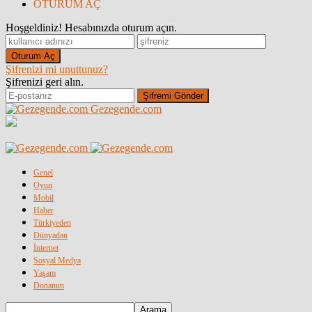
OTURUM AÇ
Hoşgeldiniz! Hesabınızda oturum açın.
Şifrenizi mi unuttunuz?
Şifrenizi geri alın.
Gezegende.com
Genel
Oyun
Mobil
Haber
Türkiyeden
Dünyadan
İnternet
Sosyal Medya
Yaşam
Donanım