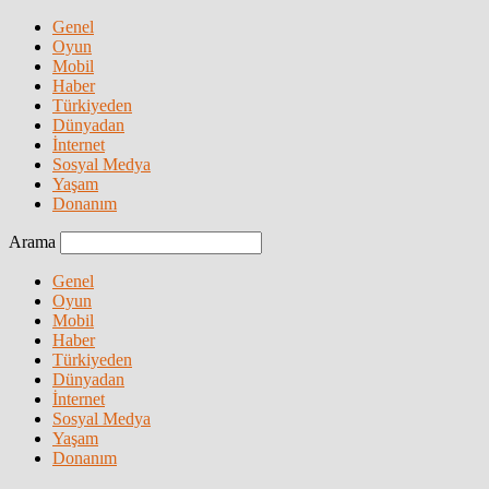
Genel
Oyun
Mobil
Haber
Türkiyeden
Dünyadan
İnternet
Sosyal Medya
Yaşam
Donanım
Arama
Genel
Oyun
Mobil
Haber
Türkiyeden
Dünyadan
İnternet
Sosyal Medya
Yaşam
Donanım