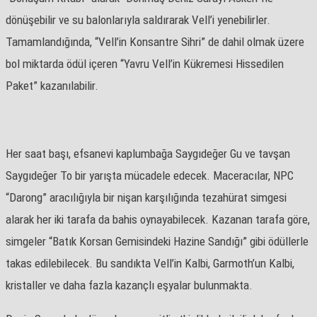
dönüşebilir ve su balonlarıyla saldırarak Vell’i yenebilirler.
Tamamlandığında, “Vell’in Konsantre Sihri” de dahil olmak üzere
bol miktarda ödül içeren “Yavru Vell’in Kükremesi Hissedilen
Paket” kazanılabilir.
Her saat başı, efsanevi kaplumbağa Saygıdeğer Gu ve tavşan
Saygıdeğer To bir yarışta mücadele edecek. Maceracılar, NPC
“Darong” aracılığıyla bir nişan karşılığında tezahürat simgesi
alarak her iki tarafa da bahis oynayabilecek. Kazanan tarafa göre,
simgeler “Batık Korsan Gemisindeki Hazine Sandığı” gibi ödüllerle
takas edilebilecek. Bu sandıkta Vell’in Kalbi, Garmoth’un Kalbi,
kristaller ve daha fazla kazançlı eşyalar bulunmakta.