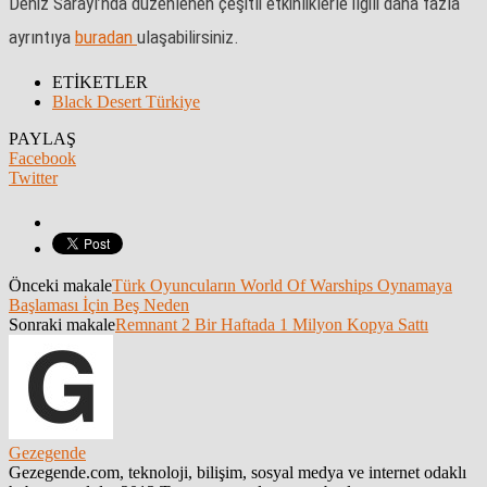
Deniz Sarayı’nda düzenlenen çeşitli etkinliklerle ilgili daha fazla
ayrıntıya
buradan
ulaşabilirsiniz.
ETİKETLER
Black Desert Türkiye
PAYLAŞ
Facebook
Twitter
Önceki makale
Türk Oyuncuların World Of Warships Oynamaya
Başlaması İçin Beş Neden
Sonraki makale
Remnant 2 Bir Haftada 1 Milyon Kopya Sattı
Gezegende
Gezegende.com, teknoloji, bilişim, sosyal medya ve internet odaklı