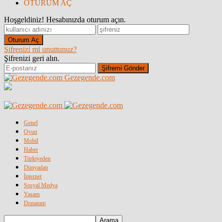
OTURUM AÇ
Hoşgeldiniz! Hesabınızda oturum açın.
Şifrenizi mi unuttunuz?
Şifrenizi geri alın.
Gezegende.com
Genel
Oyun
Mobil
Haber
Türkiyeden
Dünyadan
İnternet
Sosyal Medya
Yaşam
Donanım