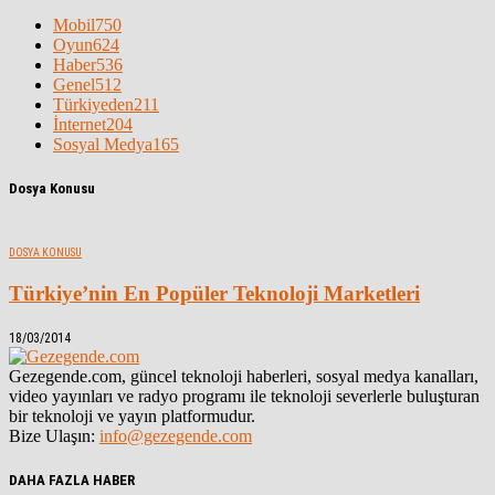
Mobil
750
Oyun
624
Haber
536
Genel
512
Türkiyeden
211
İnternet
204
Sosyal Medya
165
Dosya Konusu
DOSYA KONUSU
Türkiye’nin En Popüler Teknoloji Marketleri
18/03/2014
Gezegende.com, güncel teknoloji haberleri, sosyal medya kanalları,
video yayınları ve radyo programı ile teknoloji severlerle buluşturan
bir teknoloji ve yayın platformudur.
Bize Ulaşın:
info@gezegende.com
DAHA FAZLA HABER