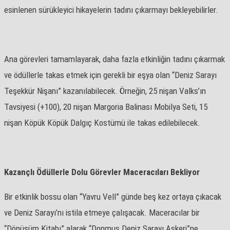
esinlenen sürükleyici hikayelerin tadını çıkarmayı bekleyebilirler.
Ana görevleri tamamlayarak, daha fazla etkinliğin tadını çıkarmak
ve ödüllerle takas etmek için gerekli bir eşya olan “Deniz Sarayı
Teşekkür Nişanı” kazanılabilecek. Örneğin, 25 nişan Valks’ın
Tavsiyesi (+100), 20 nişan Margoria Balinası Mobilya Seti, 15
nişan Köpük Köpük Dalgıç Kostümü ile takas edilebilecek.
Kazançlı Ödüllerle Dolu Görevler
Maceracıları Bekliyor
Bir etkinlik bossu olan “Yavru Vell” günde beş kez ortaya çıkacak
ve Deniz Sarayı’nı istila etmeye çalışacak. Maceracılar bir
“Dönüşüm Kitabı” alarak “Donmuş Deniz Sarayı Askeri”ne